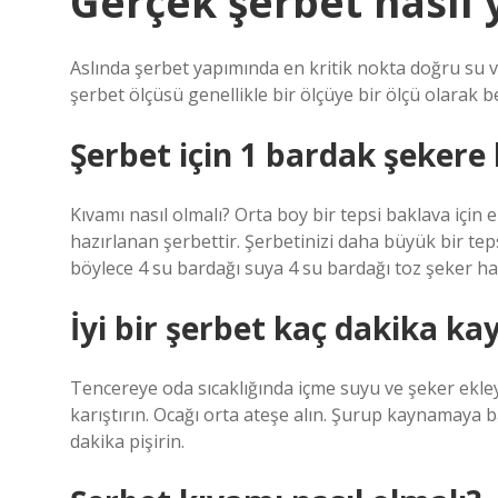
Gerçek şerbet nasıl y
Aslında şerbet yapımında en kritik nokta doğru su ve
şerbet ölçüsü genellikle bir ölçüye bir ölçü olarak b
Şerbet için 1 bardak şekere
Kıvamı nasıl olmalı? Orta boy bir tepsi baklava için
hazırlanan şerbettir. Şerbetinizi daha büyük bir teps
böylece 4 su bardağı suya 4 su bardağı toz şeker hazı
İyi bir şerbet kaç dakika kay
Tencereye oda sıcaklığında içme suyu ve şeker ekley
karıştırın. Ocağı orta ateşe alın. Şurup kaynamaya b
dakika pişirin.