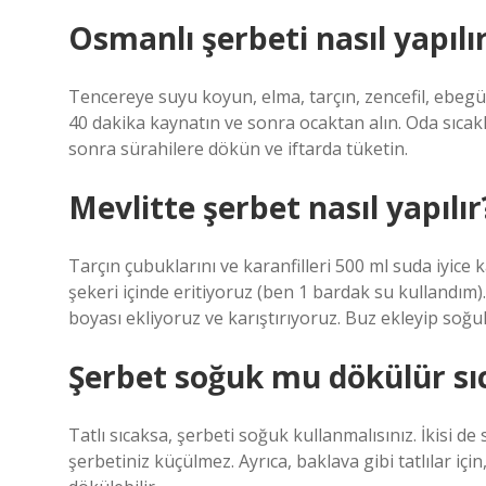
Osmanlı şerbeti nasıl yapılı
Tencereye suyu koyun, elma, tarçın, zencefil, ebegüm
40 dakika kaynatın ve sonra ocaktan alın. Oda sıc
sonra sürahilere dökün ve iftarda tüketin.
Mevlitte şerbet nasıl yapılır
Tarçın çubuklarını ve karanfilleri 500 ml suda iyic
şekeri içinde eritiyoruz (ben 1 bardak su kullandım)
boyası ekliyoruz ve karıştırıyoruz. Buz ekleyip soğuk
Şerbet soğuk mu dökülür sı
Tatlı sıcaksa, şerbeti soğuk kullanmalısınız. İkisi de 
şerbetiniz küçülmez. Ayrıca, baklava gibi tatlılar içi