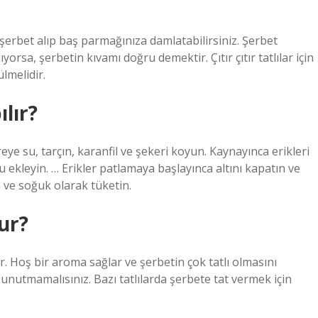
 şerbet alıp baş parmağınıza damlatabilirsiniz. Şerbet
rsa, şerbetin kıvamı doğru demektir. Çıtır çıtır tatlılar için
ülmelidir.
lır?
reye su, tarçın, karanfil ve şekeri koyun. Kaynayınca erikleri
 ekleyin. … Erikler patlamaya başlayınca altını kapatın ve
 ve soğuk olarak tüketin.
ur?
 Hoş bir aroma sağlar ve şerbetin çok tatlı olmasını
nutmamalısınız. Bazı tatlılarda şerbete tat vermek için