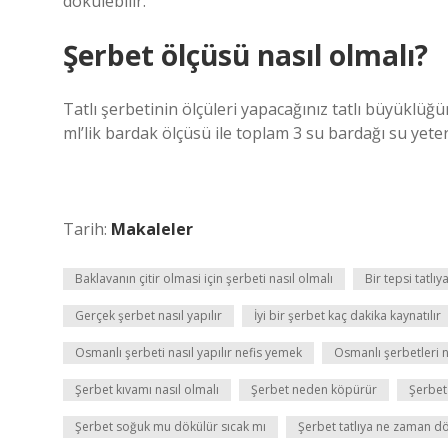
dökülebilir.
Şerbet ölçüsü nasıl olmalı?
Tatlı şerbetinin ölçüleri yapacağınız tatlı büyüklüğü
ml’lik bardak ölçüsü ile toplam 3 su bardağı su yeterl
Tarih:
Makaleler
Baklavanın çitir olmasi için şerbeti nasıl olmalı
Bir tepsi tatlı
Gerçek şerbet nasıl yapılır
İyi bir şerbet kaç dakika kaynatılır
Osmanlı şerbeti nasıl yapılır nefis yemek
Osmanlı şerbetleri na
Şerbet kıvamı nasıl olmalı
Şerbet neden köpürür
Şerbet
Şerbet soğuk mu dökülür sıcak mı
Şerbet tatlıya ne zaman d