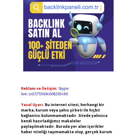
Reklam ve İletişim:
Skype:
live:.cid.575569c608265c69
Yasal Uyarı:
Bu internet sitesi, herhangi bir
marka, kurum veya şahıs şirketi ile hiçbir
bağlantısı bulunmamaktadır. Sitede yalnızca
kendi hazırladığımız makaleler
paylaşılmaktadır. Burada yer alan içerikler
haber niteliği taşımamakta olup, gerçek kurum