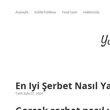
Anasayfa
Gizlilik Politikası
Yasal Uyarı
Hakkımızda
Y
En Iyi Şerbet Nasıl Ya
Tarih: Eylül 21, 2024