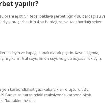
rbet yapılır?
u oranı eşittir. 1 tepsi baklava şerbeti için 4 su bardağı su v
rladıysanız şerbet için 4 su bardağı su ve 4 su bardağı şeker
şekeri ekleyin ve kapağı kapalı olarak pişirin. Kaynadığında,
arçını çıkarın. Gül suyu, limon suyu ve gıda boyasını ekleyin,
ksiyon karbondioksit gazı kabarcıkları oluşturur. Bu
19 Baz ve asit arasındaki reaksiyonda karbondioksit
aki “köpüklenme”dir.