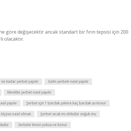
ne göre değişecektir ancak standart bir fırın tepsisi için 200
i olacaktır.
ya ne kadar şerbet yapılır
Gelin şerbeti nasıl yapılır
Mevlitte şerbet nasıl yapılır
sıl yapılır
Şerbet için 1 bardak şekere kaç bardak su konur
 ölçüsü nasıl olmalı
Şerbet sıcak mı dökülür soğuk mu
ökülür
Serbete limon yoksa ne konur