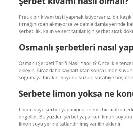
Şerbet kıvamı nasıl olmalı?
Pratik bir kıvam testi yapmak istiyorsanız, bir kaşık
tırnağınızdan akmıyorsa ve damla damla yerinde kalıyo
şerbet ılık, kalın ve sert tatlılar için şerbet sıcak dök
Osmanlı şerbetleri nasıl yapı
Osmanlı Şerbeti Tarifi Nasıl Yapılır? Öncelikle tence
ekleyin. Biraz daha kaynattıktan sonra limon suyunu
soğumaya bırakın. Suyunu süzün, sürahiye boşaltın
Serbete limon yoksa ne kon
Limon suyu şerbet yapımında önemli bir malzemedir.
engeller. Bu yüzden şerbet yaparken limon suyunu u
limon suyu yerine tatlandırılmış vanilin eklenir.