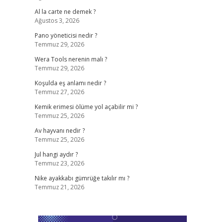
Al la carte ne demek ?
Ağustos 3, 2026
Pano yöneticisi nedir ?
Temmuz 29, 2026
Wera Tools nerenin malı ?
Temmuz 29, 2026
Koşulda eş anlamı nedir ?
Temmuz 27, 2026
Kemik erimesi ölüme yol açabilir mi ?
Temmuz 25, 2026
Av hayvanı nedir ?
Temmuz 25, 2026
Jul hangi aydır ?
Temmuz 23, 2026
Nike ayakkabı gümrüğe takılır mı ?
Temmuz 21, 2026