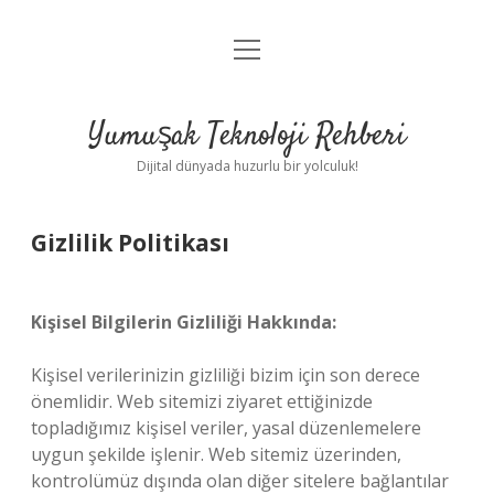
menüyü
Anasayfa
aç
Gizlilik Politikası
Yumuşak Teknoloji Rehberi
Yasal Uyarı
Dijital dünyada huzurlu bir yolculuk!
Hakkımızda
Gizlilik Politikası
Kişisel Bilgilerin Gizliliği Hakkında:
Kişisel verilerinizin gizliliği bizim için son derece
önemlidir. Web sitemizi ziyaret ettiğinizde
topladığımız kişisel veriler, yasal düzenlemelere
uygun şekilde işlenir. Web sitemiz üzerinden,
kontrolümüz dışında olan diğer sitelere bağlantılar