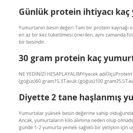
Günlük protein ihtiyacı kaç
Yumurtanın besin değeri Tam bir protein kaynağı o
en az bir kez tüketilmesi önerilen, aynı zamanda foli
bir besindir.
30 gram protein kaç yumur
NE YEDİNİZİ HESAPLAYALIMYiyecek adıÖlçüProtein
(göğüs)60 gram15.3Tavuk (göğüs)100 gram25.5Tavu
Diyette 2 tane haşlanmış y
Yumurtalar yüksek besin değerine sahip olduğundan, s
Ancak, yumurtaların kilo alımına neden olup olmadığ
günde 1-2 yumurta yemek sağlıklı bir yetişkin için uy