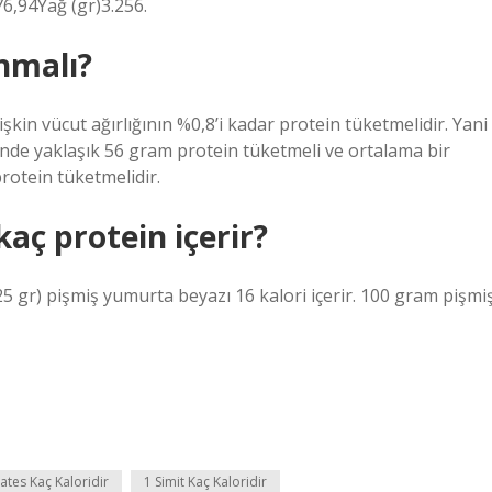
76,94Yağ (gr)3.256.
nmalı?
şkin vücut ağırlığının %0,8’i kadar protein tüketmelidir. Yani
ünde yaklaşık 56 gram protein tüketmeli ve ortalama bir
rotein tüketmelidir.
aç protein içerir?
25 gr) pişmiş yumurta beyazı 16 kalori içerir. 100 gram pişmi
ates Kaç Kaloridir
1 Simit Kaç Kaloridir