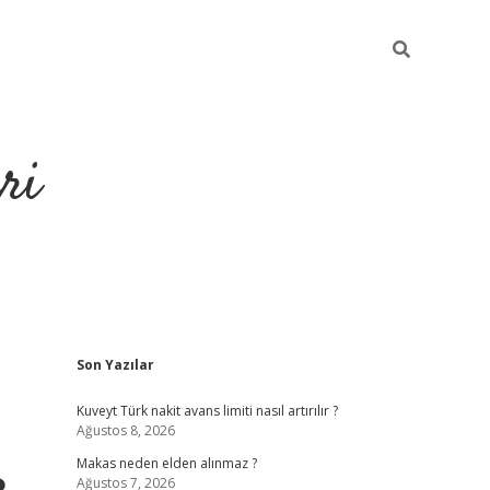
ri
Sidebar
Son Yazılar
https://hiltonbet-giris.com/
betexper indir
ele
Kuveyt Türk nakit avans limiti nasıl artırılır ?
Ağustos 8, 2026
Makas neden elden alınmaz ?
Ağustos 7, 2026