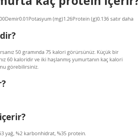
urta kaç protein içerir
.00Demir0.01Potasyum (mg)1.26Protein (g)0.136 satır daha
dir?
rsanız 50 gramında 75 kalori görürsünüz. Küçük bir
z 60 kaloridir ve iki haşlanmış yumurtanın kaç kalori
u görebilirsiniz.
r?
çerir?
%63 yağ, %2 karbonhidrat, %35 protein.