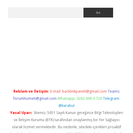
Arama
etexper indir
elexbetgiris.org
Reklam ve İletişim:
E-mail:
backlinkpaneli@gmail.com
Teams:
forumhizmeti@gmail.com
Whatsapp: 0262 606 0 726
Telegram:
@karabul
Yasal Uyarı:
Sitemiz, 5651 Sayılı Kanun gereğince Bilgi Teknolojileri
ve İletişim Kurumu (BTK) tarafından onaylanmış bir Yer Sağlayıcı
olarak hizmet vermektedir. Bu nedenle, sitedeki içerikleri proaktif