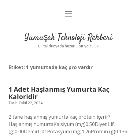
menüyü
Anasayfa
aç
Gizlilik Politikası
Yumuşak Teknoloji Rehberi
Yasal Uyarı
Dijital dünyada huzurlu bir yolculuk!
Hakkımızda
Etiket:
1 yumurtada kaç pro vardır
1 Adet Haşlanmış Yumurta Kaç
Kaloridir
Tarih: Eylül 22, 2024
2 tane haşlanmış yumurta kaç protein içerir?
Haşlanmış YumurtaKalsiyum (mg)0.50Diyet Lifi
(g)0.00Demir0.01Potasyum (mg)1.26Protein (g)0.136