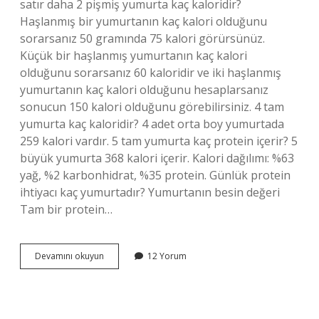
satır daha 2 pişmiş yumurta kaç kaloridir?
Haşlanmış bir yumurtanın kaç kalori olduğunu
sorarsanız 50 gramında 75 kalori görürsünüz.
Küçük bir haşlanmış yumurtanın kaç kalori
olduğunu sorarsanız 60 kaloridir ve iki haşlanmış
yumurtanın kaç kalori olduğunu hesaplarsanız
sonucun 150 kalori olduğunu görebilirsiniz. 4 tam
yumurta kaç kaloridir? 4 adet orta boy yumurtada
259 kalori vardır. 5 tam yumurta kaç protein içerir? 5
büyük yumurta 368 kalori içerir. Kalori dağılımı: %63
yağ, %2 karbonhidrat, %35 protein. Günlük protein
ihtiyacı kaç yumurtadır? Yumurtanın besin değeri
Tam bir protein…
1
Devamını okuyun
12 Yorum
Adet
Haşlanmış
Yumurta
Kaç