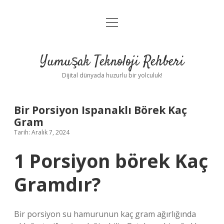
menüyü
Anasayfa
aç
Gizlilik Politikası
Yumuşak Teknoloji Rehberi
Yasal Uyarı
Dijital dünyada huzurlu bir yolculuk!
Hakkımızda
Bir Porsiyon Ispanaklı Börek Kaç
Gram
Tarih: Aralık 7, 2024
1 Porsiyon börek Kaç
Gramdır?
Bir porsiyon su hamurunun kaç gram ağırlığında