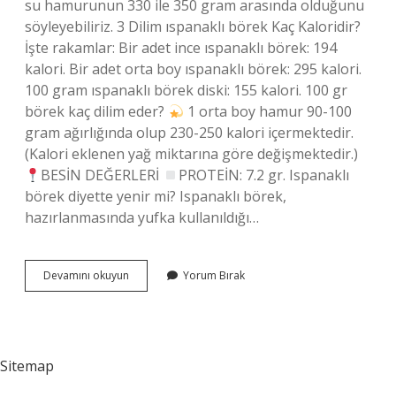
su hamurunun 330 ile 350 gram arasında olduğunu
söyleyebiliriz. 3 Dilim ıspanaklı börek Kaç Kaloridir?
İşte rakamlar: Bir adet ince ıspanaklı börek: 194
kalori. Bir adet orta boy ıspanaklı börek: 295 kalori.
100 gram ıspanaklı börek diski: 155 kalori. 100 gr
börek kaç dilim eder?
1 orta boy hamur 90-100
gram ağırlığında olup 230-250 kalori içermektedir.
(Kalori eklenen yağ miktarına göre değişmektedir.)
BESİN DEĞERLERİ
PROTEİN: 7.2 gr. Ispanaklı
börek diyette yenir mi? Ispanaklı börek,
hazırlanmasında yufka kullanıldığı…
Bir
Devamını okuyun
Yorum Bırak
Porsiyon
Ispanaklı
Börek
Kaç
Gram
Sitemap