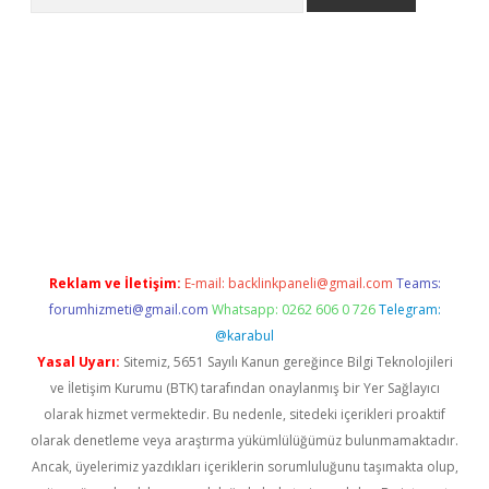
etexper indir
elexbetgiris.org
Reklam ve İletişim:
E-mail:
backlinkpaneli@gmail.com
Teams:
forumhizmeti@gmail.com
Whatsapp: 0262 606 0 726
Telegram:
@karabul
Yasal Uyarı:
Sitemiz, 5651 Sayılı Kanun gereğince Bilgi Teknolojileri
ve İletişim Kurumu (BTK) tarafından onaylanmış bir Yer Sağlayıcı
olarak hizmet vermektedir. Bu nedenle, sitedeki içerikleri proaktif
olarak denetleme veya araştırma yükümlülüğümüz bulunmamaktadır.
Ancak, üyelerimiz yazdıkları içeriklerin sorumluluğunu taşımakta olup,