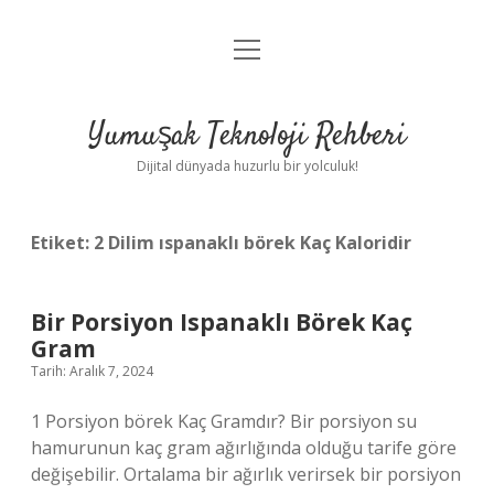
menüyü
Anasayfa
aç
Gizlilik Politikası
Yumuşak Teknoloji Rehberi
Yasal Uyarı
Dijital dünyada huzurlu bir yolculuk!
Hakkımızda
Etiket:
2 Dilim ıspanaklı börek Kaç Kaloridir
Bir Porsiyon Ispanaklı Börek Kaç
Gram
Tarih: Aralık 7, 2024
1 Porsiyon börek Kaç Gramdır? Bir porsiyon su
hamurunun kaç gram ağırlığında olduğu tarife göre
değişebilir. Ortalama bir ağırlık verirsek bir porsiyon