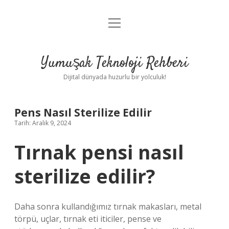
menüyü
Anasayfa
aç
Gizlilik Politikası
Yumuşak Teknoloji Rehberi
Yasal Uyarı
Dijital dünyada huzurlu bir yolculuk!
Hakkımızda
Pens Nasıl Sterilize Edilir
Tarih: Aralık 9, 2024
Tırnak pensi nasıl
sterilize edilir?
Daha sonra kullandığımız tırnak makasları, metal
törpü, uçlar, tırnak eti iticiler, pense ve