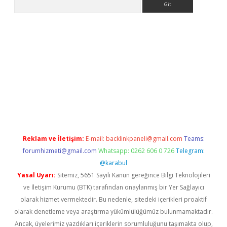
xper indir
elexbetgiris.org
Reklam ve İletişim:
E-mail:
backlinkpaneli@gmail.com
Teams:
forumhizmeti@gmail.com
Whatsapp: 0262 606 0 726
Telegram:
@karabul
Yasal Uyarı:
Sitemiz, 5651 Sayılı Kanun gereğince Bilgi Teknolojileri
ve İletişim Kurumu (BTK) tarafından onaylanmış bir Yer Sağlayıcı
olarak hizmet vermektedir. Bu nedenle, sitedeki içerikleri proaktif
olarak denetleme veya araştırma yükümlülüğümüz bulunmamaktadır.
Ancak, üyelerimiz yazdıkları içeriklerin sorumluluğunu taşımakta olup,