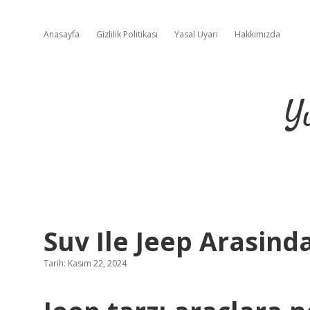
Anasayfa
Gizlilik Politikası
Yasal Uyarı
Hakkımızda
Y
Suv Ile Jeep Arasind
Tarih: Kasım 22, 2024