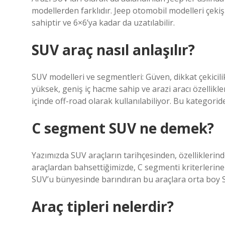
modellerden farklıdır. Jeep otomobil modelleri çekiş f
sahiptir ve 6×6’ya kadar da uzatılabilir.
SUV araç nasıl anlaşılır?
SUV modelleri ve segmentleri: Güven, dikkat çekici
yüksek, geniş iç hacme sahip ve arazi aracı özellikl
içinde off-road olarak kullanılabiliyor. Bu kategorid
C segment SUV ne demek?
Yazımızda SUV araçların tarihçesinden, özellikleri
araçlardan bahsettiğimizde, C segmenti kriterlerin
SUV’u bünyesinde barındıran bu araçlara orta boy S
Araç tipleri nelerdir?