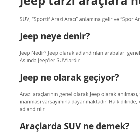
Jeep tarzı araçlara n
SUV, “Sportif Arazi Aracı” anlamına gelir ve “Spor Ara
Jeep neye denir?
Jeep Nedir? Jeep olarak adlandırılan arabalar, genell
Aslında Jeep’ler SUV’lardır.
Jeep ne olarak geçiyor?
Arazi araçlarının genel olarak Jeep olarak anılması, 
inanması varsayımına dayanmaktadır. Halk dilinde, 
adlandırılır.
Araçlarda SUV ne demek?