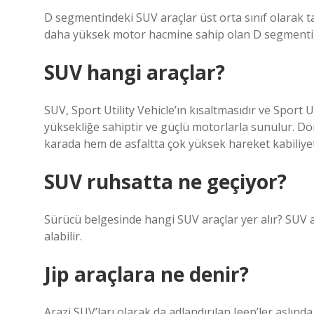
D segmentindeki SUV araçlar üst orta sınıf olarak 
daha yüksek motor hacmine sahip olan D segmenti, 
SUV hangi araçlar?
SUV, Sport Utility Vehicle’ın kısaltmasıdır ve Sport U
yüksekliğe sahiptir ve güçlü motorlarla sunulur. Dör
karada hem de asfaltta çok yüksek hareket kabiliyet
SUV ruhsatta ne geçiyor?
Sürücü belgesinde hangi SUV araçlar yer alır? SUV a
alabilir.
Jip araçlara ne denir?
Arazi SUV’ları olarak da adlandırılan Jeep’ler aslın