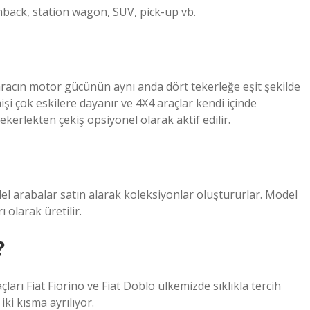
back, station wagon, SUV, pick-up vb.
 aracın motor gücünün aynı anda dört tekerleğe eşit şekilde
işi çok eskilere dayanır ve 4X4 araçlar kendi içinde
ekerlekten çekiş opsiyonel olarak aktif edilir.
del arabalar satın alarak koleksiyonlar oluştururlar. Model
 olarak üretilir.
?
 araçları Fiat Fiorino ve Fiat Doblo ülkemizde sıklıkla tercih
ki kısma ayrılıyor.