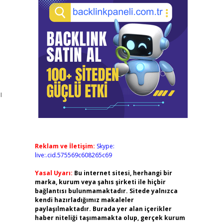
ı
Reklam ve İletişim:
Skype:
live:.cid.575569c608265c69
Yasal Uyarı:
Bu internet sitesi, herhangi bir
marka, kurum veya şahıs şirketi ile hiçbir
bağlantısı bulunmamaktadır. Sitede yalnızca
kendi hazırladığımız makaleler
paylaşılmaktadır. Burada yer alan içerikler
haber niteliği taşımamakta olup, gerçek kurum