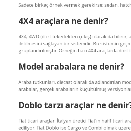
Sadece birkaç örnek vermek gerekirse; sedan, hatch
4X4 araçlara ne denir?
4X4, 4WD (dört tekerlekten çekiş) olarak da bilinir;
iletilmesini sağlayan bir sistemdir. Bu sistemin geçm
gruplandırılmıştır. Örneğin bazı 4X4 araçlarda dört t
Model arabalara ne denir?
Araba tutkunları, diecast olarak da adlandırılan mo
arabalar, gerçek arabaların küçültülmüş versiyonları
Doblo tarzı araçlar ne denir
Fiat ticari araçlar: İtalyan üretici Fiat’ın hafif ticari
ediliyor. Fiat Doblo ise Cargo ve Combi olmak üzere i