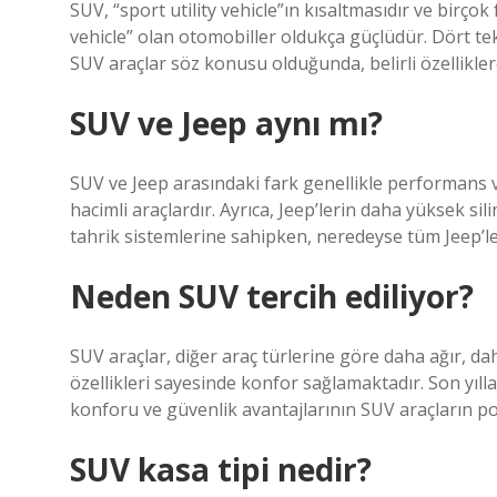
SUV, “sport utility vehicle”ın kısaltmasıdır ve birçok 
vehicle” olan otomobiller oldukça güçlüdür. Dört teker
SUV araçlar söz konusu olduğunda, belirli özellik
SUV ve Jeep aynı mı?
SUV ve Jeep arasındaki fark genellikle performans ve
hacimli araçlardır. Ayrıca, Jeep’lerin daha yüksek sil
tahrik sistemlerine sahipken, neredeyse tüm Jeep’le
Neden SUV tercih ediliyor?
SUV araçlar, diğer araç türlerine göre daha ağır, d
özellikleri sayesinde konfor sağlamaktadır. Son yıllar
konforu ve güvenlik avantajlarının SUV araçların popü
SUV kasa tipi nedir?