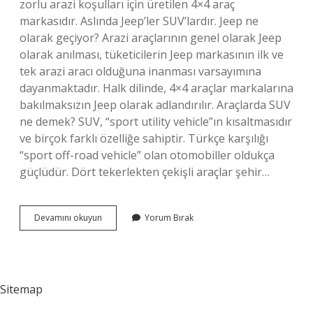
zorlu arazi koşulları için üretilen 4×4 araç
markasıdır. Aslında Jeep’ler SUV’lardır. Jeep ne
olarak geçiyor? Arazi araçlarının genel olarak Jeep
olarak anılması, tüketicilerin Jeep markasının ilk ve
tek arazi aracı olduğuna inanması varsayımına
dayanmaktadır. Halk dilinde, 4×4 araçlar markalarına
bakılmaksızın Jeep olarak adlandırılır. Araçlarda SUV
ne demek? SUV, “sport utility vehicle”ın kısaltmasıdır
ve birçok farklı özelliğe sahiptir. Türkçe karşılığı
“sport off-road vehicle” olan otomobiller oldukça
güçlüdür. Dört tekerlekten çekişli araçlar şehir…
Suv
Devamını okuyun
Yorum Bırak
Ile
Jeep
Arasindaki
Fark
Nedir
Sitemap