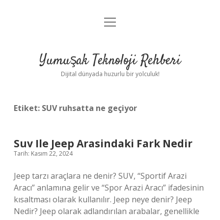
menüyü
Anasayfa
aç
Gizlilik Politikası
Yumuşak Teknoloji Rehberi
Yasal Uyarı
Dijital dünyada huzurlu bir yolculuk!
Hakkımızda
Etiket:
SUV ruhsatta ne geçiyor
Suv Ile Jeep Arasindaki Fark Nedir
Tarih: Kasım 22, 2024
Jeep tarzı araçlara ne denir? SUV, “Sportif Arazi
Aracı” anlamına gelir ve “Spor Arazi Aracı” ifadesinin
kısaltması olarak kullanılır. Jeep neye denir? Jeep
Nedir? Jeep olarak adlandırılan arabalar, genellikle