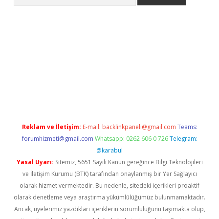
etexper indir
elexbetgiris.org
Reklam ve İletişim:
E-mail:
backlinkpaneli@gmail.com
Teams:
forumhizmeti@gmail.com
Whatsapp: 0262 606 0 726
Telegram:
@karabul
Yasal Uyarı:
Sitemiz, 5651 Sayılı Kanun gereğince Bilgi Teknolojileri
ve İletişim Kurumu (BTK) tarafından onaylanmış bir Yer Sağlayıcı
olarak hizmet vermektedir. Bu nedenle, sitedeki içerikleri proaktif
olarak denetleme veya araştırma yükümlülüğümüz bulunmamaktadır.
Ancak, üyelerimiz yazdıkları içeriklerin sorumluluğunu taşımakta olup,