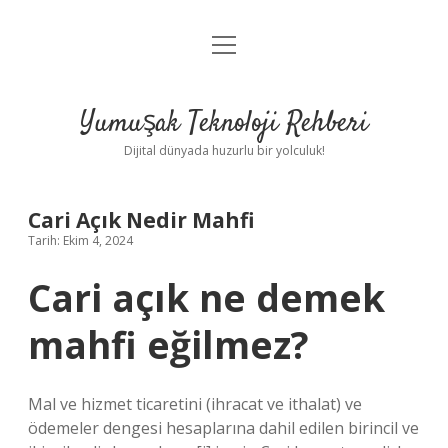
menüyü
Anasayfa
aç
Gizlilik Politikası
Yumuşak Teknoloji Rehberi
Yasal Uyarı
Dijital dünyada huzurlu bir yolculuk!
Hakkımızda
Cari Açık Nedir Mahfi
Tarih: Ekim 4, 2024
Cari açık ne demek
mahfi eğilmez?
Mal ve hizmet ticaretini (ihracat ve ithalat) ve
ödemeler dengesi hesaplarına dahil edilen birincil ve