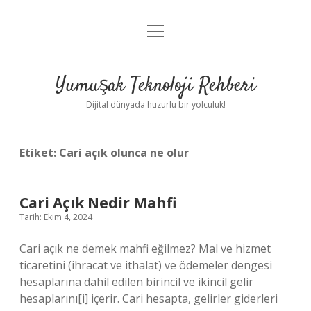
menüyü
Anasayfa
aç
Gizlilik Politikası
Yumuşak Teknoloji Rehberi
Yasal Uyarı
Dijital dünyada huzurlu bir yolculuk!
Hakkımızda
Etiket:
Cari açık olunca ne olur
Cari Açık Nedir Mahfi
Tarih: Ekim 4, 2024
Cari açık ne demek mahfi eğilmez? Mal ve hizmet
ticaretini (ihracat ve ithalat) ve ödemeler dengesi
hesaplarına dahil edilen birincil ve ikincil gelir
hesaplarını[i] içerir. Cari hesapta, gelirler giderleri