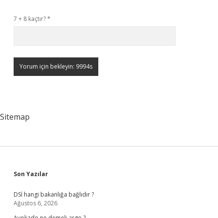
7 + 8 kaçtır?
*
Sitemap
Sidebar
Son Yazılar
DSİ hangi bakanlığa bağlıdır ?
Ağustos 6, 2026
Avokado ne demek argo ?