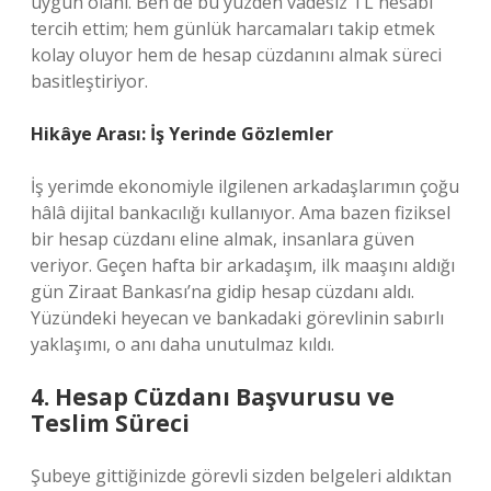
uygun olanı. Ben de bu yüzden vadesiz TL hesabı
tercih ettim; hem günlük harcamaları takip etmek
kolay oluyor hem de hesap cüzdanını almak süreci
basitleştiriyor.
Hikâye Arası: İş Yerinde Gözlemler
İş yerimde ekonomiyle ilgilenen arkadaşlarımın çoğu
hâlâ dijital bankacılığı kullanıyor. Ama bazen fiziksel
bir hesap cüzdanı eline almak, insanlara güven
veriyor. Geçen hafta bir arkadaşım, ilk maaşını aldığı
gün Ziraat Bankası’na gidip hesap cüzdanı aldı.
Yüzündeki heyecan ve bankadaki görevlinin sabırlı
yaklaşımı, o anı daha unutulmaz kıldı.
4. Hesap Cüzdanı Başvurusu ve
Teslim Süreci
Şubeye gittiğinizde görevli sizden belgeleri aldıktan