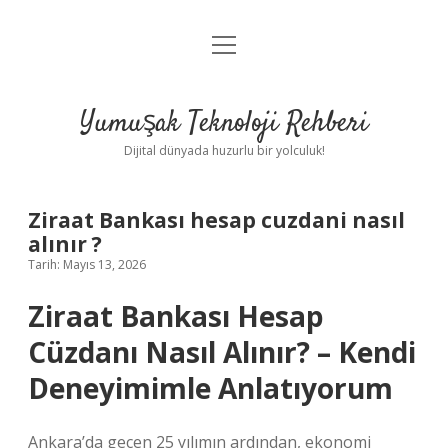
menüyü
Anasayfa
aç
Gizlilik Politikası
Yumuşak Teknoloji Rehberi
Yasal Uyarı
Dijital dünyada huzurlu bir yolculuk!
Hakkımızda
Ziraat Bankası hesap cuzdani nasıl
alınır ?
Tarih: Mayıs 13, 2026
Ziraat Bankası Hesap
Cüzdanı Nasıl Alınır? – Kendi
Deneyimimle Anlatıyorum
Ankara’da geçen 25 yılımın ardından, ekonomi