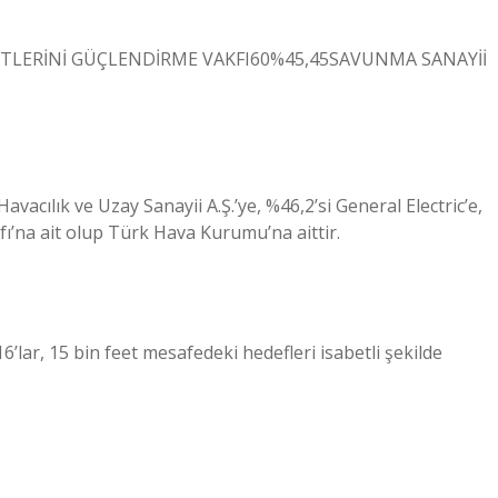
TLERİNİ GÜÇLENDİRME VAKFI60%45,45SAVUNMA SANAYİİ
vacılık ve Uzay Sanayii A.Ş.’ye, %46,2’si General Electric’e,
fı’na ait olup Türk Hava Kurumu’na aittir.
’lar, 15 bin feet mesafedeki hedefleri isabetli şekilde