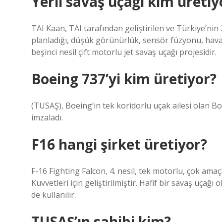
Yerli savaş uçağı kim üretiy
TAI Kaan, TAI tarafından geliştirilen ve Türkiye’nin
planladığı, düşük görünürlük, sensör füzyonu, hava-
beşinci nesil çift motorlu jet savaş uçağı projesidir.
Boeing 737’yi kim üretiyor?
(TUSAŞ), Boeing’in tek koridorlu uçak ailesi olan B
imzaladı.
F16 hangi şirket üretiyor?
F-16 Fighting Falcon, 4. nesil, tek motorlu, çok ama
Kuvvetleri için geliştirilmiştir. Hafif bir savaş uça
de kullanılır.
TUSAŞ’ın sahibi kim?