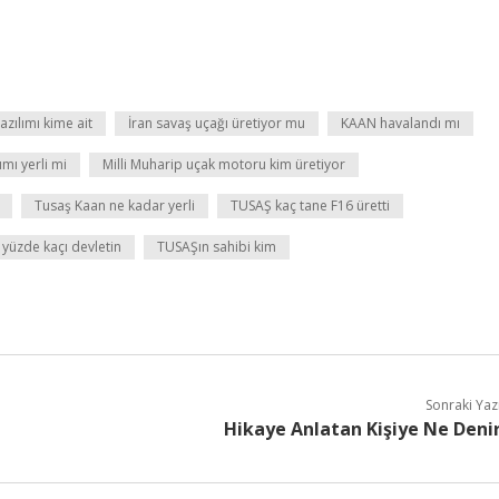
azılımı kime ait
İran savaş uçağı üretiyor mu
KAAN havalandı mı
mı yerli mi
Milli Muharip uçak motoru kim üretiyor
Tusaş Kaan ne kadar yerli
TUSAŞ kaç tane F16 üretti
yüzde kaçı devletin
TUSAŞın sahibi kim
Sonraki Yaz
Hikaye Anlatan Kişiye Ne Deni