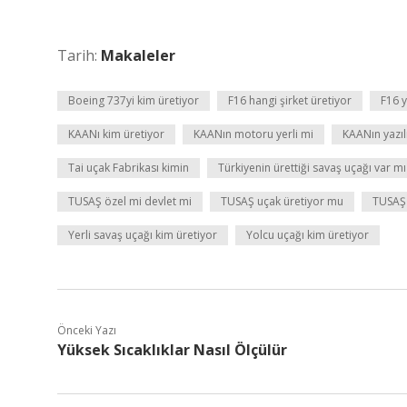
Tarih:
Makaleler
Boeing 737yi kim üretiyor
F16 hangi şirket üretiyor
F16 y
KAANı kim üretiyor
KAANın motoru yerli mi
KAANın yazılı
Tai uçak Fabrikası kimin
Türkiyenin ürettiği savaş uçağı var mı
TUSAŞ özel mi devlet mi
TUSAŞ uçak üretiyor mu
TUSAŞ 
Yerli savaş uçağı kim üretiyor
Yolcu uçağı kim üretiyor
Önceki Yazı
Yüksek Sıcaklıklar Nasıl Ölçülür