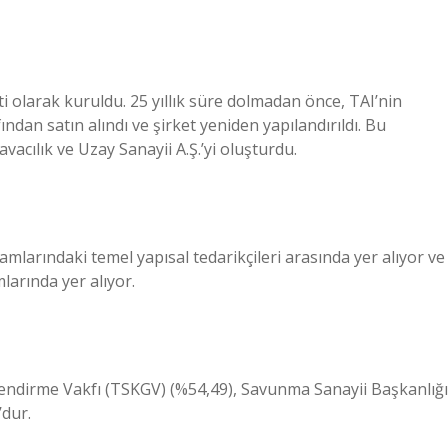
ti olarak kuruldu. 25 yıllık süre dolmadan önce, TAI’nin
ndan satın alındı ​​ve şirket yeniden yapılandırıldı. Bu
cılık ve Uzay Sanayii A.Ş.’yi oluşturdu.
amlarındaki temel yapısal tedarikçileri arasında yer alıyor ve
arında yer alıyor.
çlendirme Vakfı (TSKGV) (%54,49), Savunma Sanayii Başkanlığı
dur.