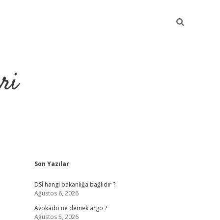
ri
Sidebar
Son Yazılar
https://hiltonbet-giris.com/
betexper indir
ele
DSİ hangi bakanlığa bağlıdır ?
Ağustos 6, 2026
Avokado ne demek argo ?
Ağustos 5, 2026