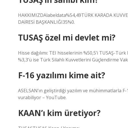
HAKKIMIZDAlabeldata%54,49TÜRK KARADA KUVVE
DAİRESİ BAŞKANLIĞI35%0.
TUSAŞ özel mi devlet mi?
Hisse dağılımı: TEI hisselerinin %50,5’i TUSAŞ-Türk Ha
%3,3’ü ise Türk Silahlı Kuvvetlerini Güçlendirme Vak
F-16 yazılımı kime ait?
ASELSAN’ın geliştirdiği yazılım ve mühimmatlarla F-16
vurabiliyor – YouTube.
KAAN’ı kim üretiyor?