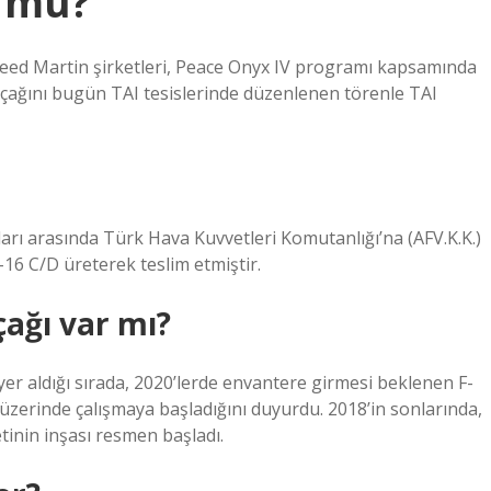
r mu?
heed Martin şirketleri, Peace Onyx IV programı kapsamında
uçağını bugün TAI tesislerinde düzenlenen törenle TAI
ları arasında Türk Hava Kuvvetleri Komutanlığı’na (AFV.K.K.)
16 C/D üreterek teslim etmiştir.
çağı var mı?
yer aldığı sırada, 2020’lerde envantere girmesi beklenen F-
ğı üzerinde çalışmaya başladığını duyurdu. 2018’in sonlarında,
tinin inşası resmen başladı.