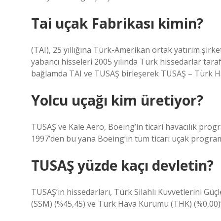
Tai uçak Fabrikası kimin?
(TAI), 25 yıllığına Türk-Amerikan ortak yatırım şirke
yabancı hisseleri 2005 yılında Türk hissedarlar tarafı
bağlamda TAI ve TUSAŞ birleşerek TUSAŞ – Türk Hava
Yolcu uçağı kim üretiyor?
TUSAŞ ve Kale Aero, Boeing’in ticari havacılık progr
1997’den bu yana Boeing’in tüm ticari uçak programl
TUSAŞ yüzde kaçı devletin?
TUSAŞ’ın hissedarları, Türk Silahlı Kuvvetlerini Gü
(SSM) (%45,45) ve Türk Hava Kurumu (THK) (%0,00)’