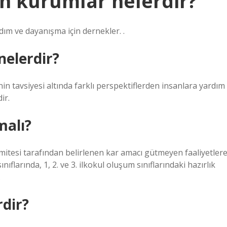
n kurumlar nelerdir?
dım ve dayanışma için dernekler. .
nelerdir?
nin tavsiyesi altında farklı perspektiflerden insanlara yardım
ir.
malı?
mitesi tarafından belirlenen kar amacı gütmeyen faaliyetlere
ıflarında, 1, 2. ve 3. ilkokul oluşum sınıflarındaki hazırlık
.
rdir?