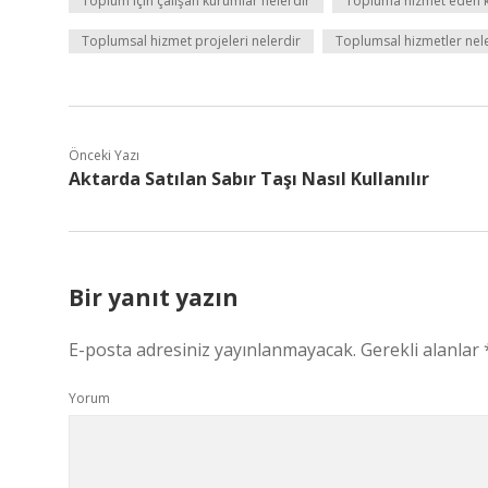
Toplum için çalışan kurumlar nelerdir
Topluma hizmet eden k
Toplumsal hizmet projeleri nelerdir
Toplumsal hizmetler nel
Önceki Yazı
Aktarda Satılan Sabır Taşı Nasıl Kullanılır
Bir yanıt yazın
E-posta adresiniz yayınlanmayacak.
Gerekli alanlar
Yorum