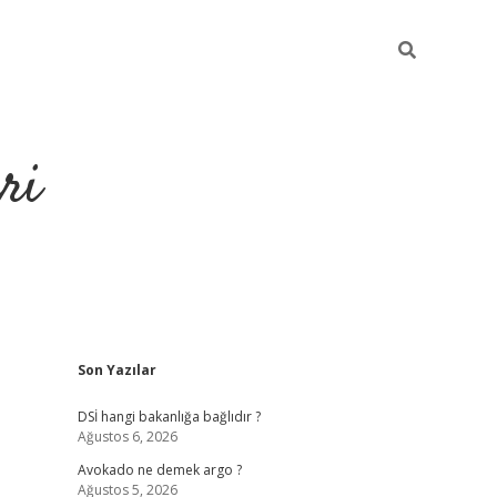
ri
Sidebar
Son Yazılar
https://hiltonbet-giris.com/
betexper indir
DSİ hangi bakanlığa bağlıdır ?
Ağustos 6, 2026
Avokado ne demek argo ?
Ağustos 5, 2026