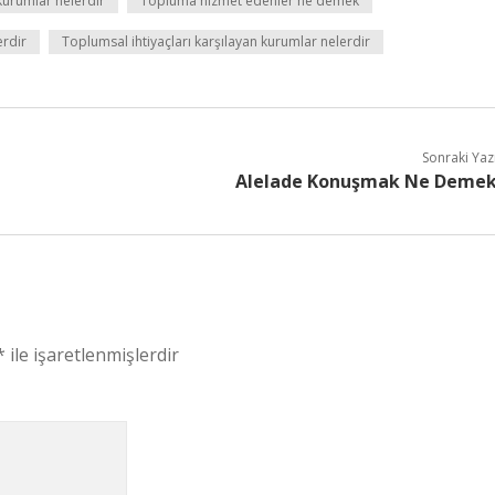
urumlar nelerdir
Topluma hizmet edenler ne demek
erdir
Toplumsal ihtiyaçları karşılayan kurumlar nelerdir
Sonraki Yaz
Alelade Konuşmak Ne Deme
*
ile işaretlenmişlerdir