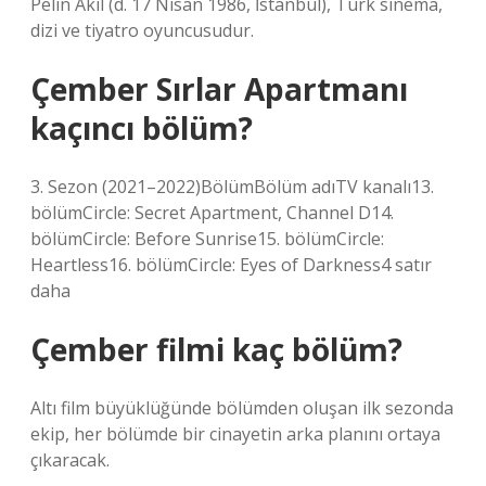
Pelin Akil (d. 17 Nisan 1986, İstanbul), Türk sinema,
dizi ve tiyatro oyuncusudur.
Çember Sırlar Apartmanı
kaçıncı bölüm?
3. Sezon (2021–2022)BölümBölüm adıTV kanalı13.
bölümCircle: Secret Apartment, Channel D14.
bölümCircle: Before Sunrise15. bölümCircle:
Heartless16. bölümCircle: Eyes of Darkness4 satır
daha
Çember filmi kaç bölüm?
Altı film büyüklüğünde bölümden oluşan ilk sezonda
ekip, her bölümde bir cinayetin arka planını ortaya
çıkaracak.