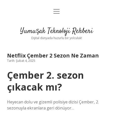
menüyü
Anasayfa
aç
Gizlilik Politikası
Yumuşak Teknoloji Rehberi
Yasal Uyarı
Dijital dünyada huzurlu bir yolculuk!
Hakkımızda
Netflix Çember 2 Sezon Ne Zaman
Tarih: Şubat 4, 2025
Çember 2. sezon
çıkacak mı?
Heyecan dolu ve gizemli polisiye dizisi Çember, 2.
sezonuyla ekranlara geri dönüyor…