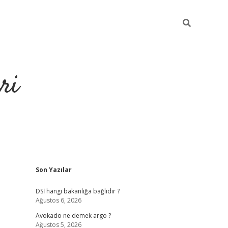
ri
Sidebar
Son Yazılar
https://hiltonbet-giris.com/
betexper indir
elex
DSİ hangi bakanlığa bağlıdır ?
Ağustos 6, 2026
Avokado ne demek argo ?
Ağustos 5, 2026