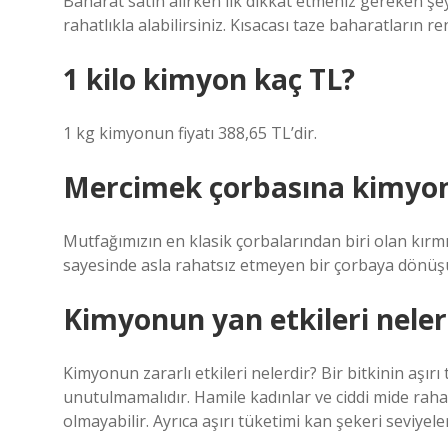
Baharat satın alırken ilk dikkat etmeniz gereken ş
rahatlıkla alabilirsiniz. Kısacası taze baharatların re
1 kilo kimyon kaç TL?
1 kg kimyonun fiyatı 388,65 TL’dir.
Mercimek çorbasına kimyon 
Mutfağımızın en klasik çorbalarından biri olan kırm
sayesinde asla rahatsız etmeyen bir çorbaya dönüş
Kimyonun yan etkileri neler
Kimyonun zararlı etkileri nelerdir? Bir bitkinin aşır
unutulmamalıdır. Hamile kadınlar ve ciddi mide rahat
olmayabilir. Ayrıca aşırı tüketimi kan şekeri seviyel