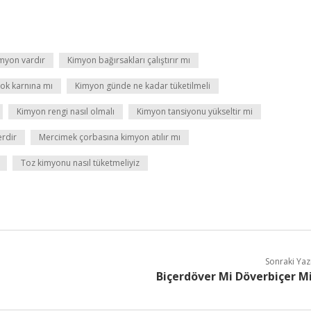
imyon vardır
Kimyon bağırsakları çalıştırır mı
 tok karnına mı
Kimyon günde ne kadar tüketilmeli
Kimyon rengi nasıl olmalı
Kimyon tansiyonu yükseltir mi
erdir
Mercimek çorbasına kimyon atılır mı
Toz kimyonu nasıl tüketmeliyiz
Sonraki Yaz
Biçerdöver Mi Döverbiçer M