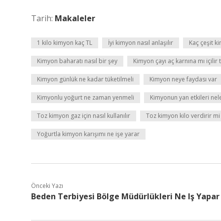
Tarih:
Makaleler
1 kilo kimyon kaç TL
İyi kimyon nasıl anlaşılır
Kaç çeşit k
Kimyon baharatı nasıl bir şey
Kimyon çayı aç karnına mı içilir
Kimyon günlük ne kadar tüketilmeli
Kimyon neye faydası var
Kimyonlu yoğurt ne zaman yenmeli
Kimyonun yan etkileri nel
Toz kimyon gaz için nasıl kullanılır
Toz kimyon kilo verdirir mi
Yoğurtla kimyon karışımı ne işe yarar
Önceki Yazı
Beden Terbiyesi Bölge Müdürlükleri Ne Iş Yapar