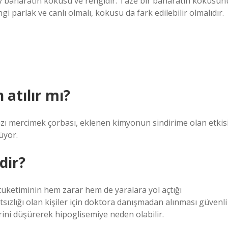
ey baharatın kokusu ve rengidir. Taze bir baharatın kokusun
ngi parlak ve canlı olmalı, kokusu da fark edilebilir olmalıdır.
atılır mı?
ızı mercimek çorbası, eklenen kimyonun sindirime olan etkis
üyor.
dir?
ı tüketiminin hem zarar hem de yaralara yol açtığı
sızlığı olan kişiler için doktora danışmadan alınması güvenli
erini düşürerek hipoglisemiye neden olabilir.