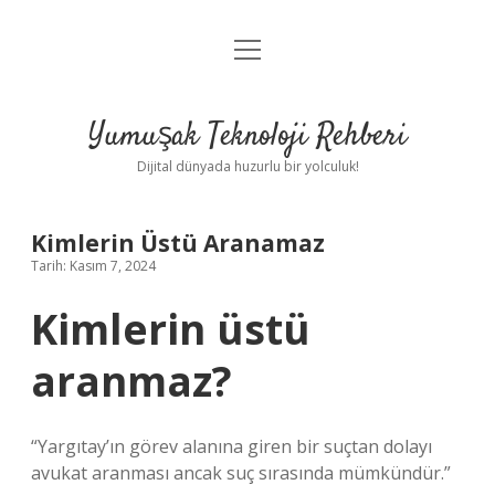
menüyü
Anasayfa
aç
Gizlilik Politikası
Yumuşak Teknoloji Rehberi
Yasal Uyarı
Dijital dünyada huzurlu bir yolculuk!
Hakkımızda
Kimlerin Üstü Aranamaz
Tarih: Kasım 7, 2024
Kimlerin üstü
aranmaz?
“Yargıtay’ın görev alanına giren bir suçtan dolayı
avukat aranması ancak suç sırasında mümkündür.”