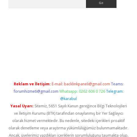
r
elexbetgiris.org
Reklam ve İletişim:
E-mail:
backlinkpaneli@gmail.com
Teams:
forumhizmeti@gmail.com
Whatsapp: 0262 606 0 726
Telegram:
@karabul
Yasal Uyarı:
Sitemiz, 5651 Sayılı Kanun gereğince Bilgi Teknolojileri
ve İletişim Kurumu (BTK) tarafından onaylanmış bir Yer Sağlayıcı
olarak hizmet vermektedir. Bu nedenle, sitedeki içerikleri proaktif
olarak denetleme veya araştırma yükümlülüğümüz bulunmamaktadır.
Ancak, üyelerimiz yazdıkları içeriklerin sorumluluğunu taşımakta olup,