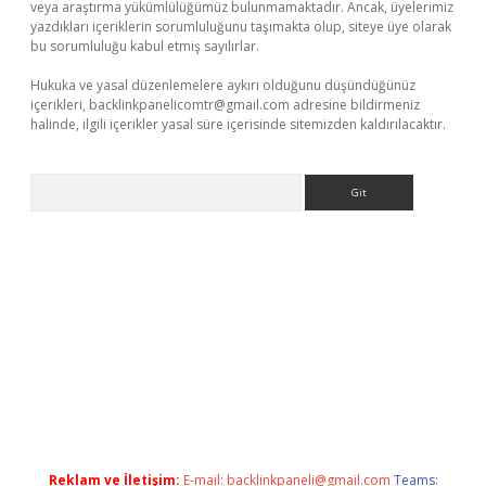
veya araştırma yükümlülüğümüz bulunmamaktadır. Ancak, üyelerimiz
yazdıkları içeriklerin sorumluluğunu taşımakta olup, siteye üye olarak
bu sorumluluğu kabul etmiş sayılırlar.
Hukuka ve yasal düzenlemelere aykırı olduğunu düşündüğünüz
içerikleri,
backlinkpanelicomtr@gmail.com
adresine bildirmeniz
halinde, ilgili içerikler yasal süre içerisinde sitemizden kaldırılacaktır.
Arama
dir
elexbetgiris.org
Reklam ve İletişim:
E-mail:
backlinkpaneli@gmail.com
Teams: