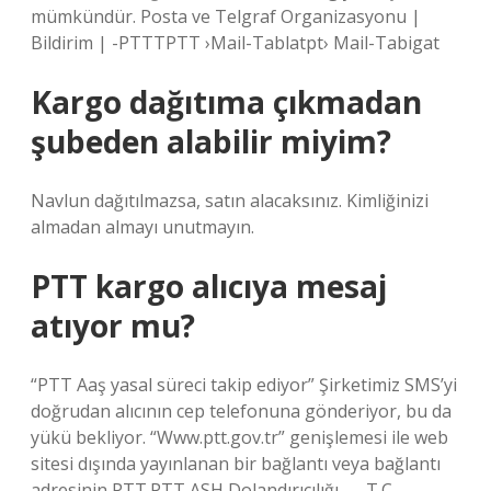
mümkündür. Posta ve Telgraf Organizasyonu |
Bildirim | -PTTTPTT ›Mail-Tablatpt› Mail-Tabigat
Kargo dağıtıma çıkmadan
şubeden alabilir miyim?
Navlun dağıtılmazsa, satın alacaksınız. Kimliğinizi
almadan almayı unutmayın.
PTT kargo alıcıya mesaj
atıyor mu?
“PTT Aaş yasal süreci takip ediyor” Şirketimiz SMS’yi
doğrudan alıcının cep telefonuna gönderiyor, bu da
yükü bekliyor. “Www.ptt.gov.tr” genişlemesi ile web
sitesi dışında yayınlanan bir bağlantı veya bağlantı
adresinin PTT.PTT ASH Dolandırıcılığı … -T.C.