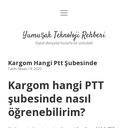
menüyü
Anasayfa
aç
Gizlilik Politikası
Yumuşak Teknoloji Rehberi
Yasal Uyarı
Dijital dünyada huzurlu bir yolculuk!
Hakkımızda
Kargom Hangi Ptt Şubesinde
Tarih: Nisan 19, 2025
Kargom hangi PTT
şubesinde nasıl
öğrenebilirim?