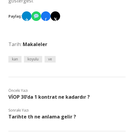
göstergesi.
Paylaş:
✈
f
𝕏
Tarih:
Makaleler
kan
koyulu
ve
Önceki Yazı
VİOP 30’da 1 kontrat ne kadardır ?
Sonraki Yazı
Tarihte th ne anlama gelir ?