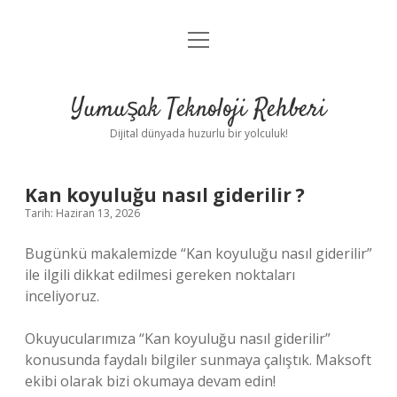
menüyü
Anasayfa
aç
Gizlilik Politikası
Yumuşak Teknoloji Rehberi
Yasal Uyarı
Dijital dünyada huzurlu bir yolculuk!
Hakkımızda
Kan koyuluğu nasıl giderilir ?
Tarih: Haziran 13, 2026
Bugünkü makalemizde “Kan koyuluğu nasıl giderilir”
ile ilgili dikkat edilmesi gereken noktaları
inceliyoruz.
Okuyucularımıza “Kan koyuluğu nasıl giderilir”
konusunda faydalı bilgiler sunmaya çalıştık. Maksoft
ekibi olarak bizi okumaya devam edin!