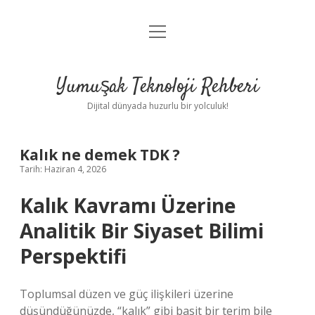
menüyü
Anasayfa
aç
Gizlilik Politikası
Yumuşak Teknoloji Rehberi
Yasal Uyarı
Dijital dünyada huzurlu bir yolculuk!
Hakkımızda
Kalık ne demek TDK ?
Tarih: Haziran 4, 2026
Kalık Kavramı Üzerine
Analitik Bir Siyaset Bilimi
Perspektifi
Toplumsal düzen ve güç ilişkileri üzerine
düşündüğünüzde, “kalık” gibi basit bir terim bile