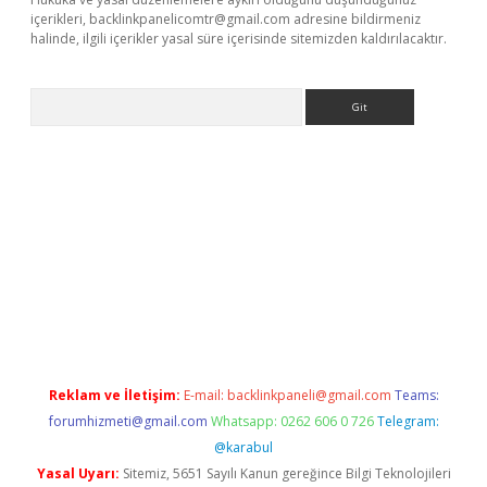
içerikleri,
backlinkpanelicomtr@gmail.com
adresine bildirmeniz
halinde, ilgili içerikler yasal süre içerisinde sitemizden kaldırılacaktır.
Arama
ir
elexbetgiris.org
Reklam ve İletişim:
E-mail:
backlinkpaneli@gmail.com
Teams:
forumhizmeti@gmail.com
Whatsapp: 0262 606 0 726
Telegram:
@karabul
Yasal Uyarı:
Sitemiz, 5651 Sayılı Kanun gereğince Bilgi Teknolojileri