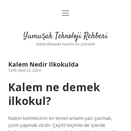
menüyü
Anasayfa
aç
Gizlilik Politikası
Yumuşak Teknoloji Rehberi
Yasal Uyarı
Dijital dünyada huzurlu bir yolculuk!
Hakkımızda
Kalem Nedir Ilkokulda
Tarih: Eylül 23, 2024
Kalem ne demek
ilkokul?
Kalem kelimesinin en temel anlamı yazı yazmak,
çizim yapmak vb.dir. Çeşitli biçimlerde işlerde