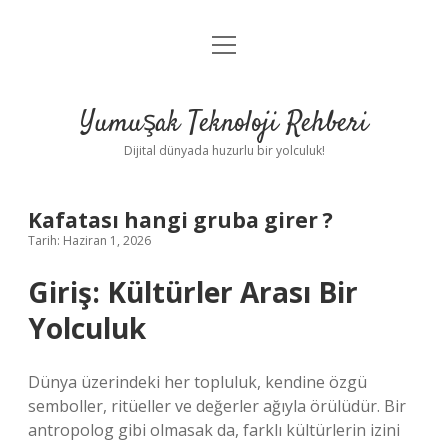
menüyü
Anasayfa
aç
Gizlilik Politikası
Yumuşak Teknoloji Rehberi
Yasal Uyarı
Dijital dünyada huzurlu bir yolculuk!
Hakkımızda
Kafatası hangi gruba girer ?
Tarih: Haziran 1, 2026
Giriş: Kültürler Arası Bir
Yolculuk
Dünya üzerindeki her topluluk, kendine özgü
semboller, ritüeller ve değerler ağıyla örülüdür. Bir
antropolog gibi olmasak da, farklı kültürlerin izini