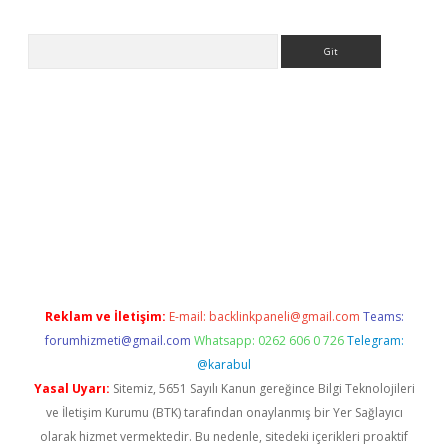
Arama
ir
elexbetgiris.org
Reklam ve İletişim:
E-mail:
backlinkpaneli@gmail.com
Teams:
forumhizmeti@gmail.com
Whatsapp: 0262 606 0 726
Telegram:
@karabul
Yasal Uyarı:
Sitemiz, 5651 Sayılı Kanun gereğince Bilgi Teknolojileri
ve İletişim Kurumu (BTK) tarafından onaylanmış bir Yer Sağlayıcı
olarak hizmet vermektedir. Bu nedenle, sitedeki içerikleri proaktif