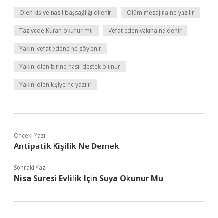
Ölen kişiye nasıl başsağlığı dilenir
Ölüm mesajına ne yazılır
Taziyede Kuran okunur mu
Vefat eden yakına ne denir
Yakini vefat edene ne söylenir
Yakını ölen birine nasıl destek olunur
Yakını ölen kişiye ne yazılır
Önceki Yazı
Antipatik Kişilik Ne Demek
Sonraki Yazı
Nisa Suresi Evlilik Için Suya Okunur Mu