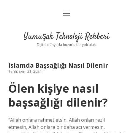
menüyü
Anasayfa
aç
Gizlilik Politikası
Yumuşak Teknoloji Rehberi
Yasal Uyarı
Dijital dünyada huzurlu bir yolculuk!
Hakkımızda
Islamda Başsağlığı Nasıl Dilenir
Tarih: Ekim 21, 2024
Ölen kişiye nasıl
başsağlığı dilenir?
“Allah onlara rahmet etsin, Allah onları rezil
etmesin, Allah onlara bir daha acı vermesin,