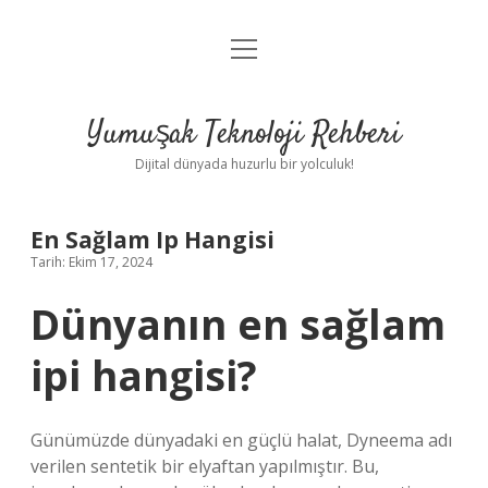
menüyü
Anasayfa
aç
Gizlilik Politikası
Yumuşak Teknoloji Rehberi
Yasal Uyarı
Dijital dünyada huzurlu bir yolculuk!
Hakkımızda
En Sağlam Ip Hangisi
Tarih: Ekim 17, 2024
Dünyanın en sağlam
ipi hangisi?
Günümüzde dünyadaki en güçlü halat, Dyneema adı
verilen sentetik bir elyaftan yapılmıştır. Bu,