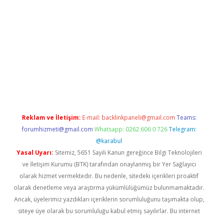
ir
elexbetgiris.org
Reklam ve İletişim:
E-mail:
backlinkpaneli@gmail.com
Teams:
forumhizmeti@gmail.com
Whatsapp: 0262 606 0 726
Telegram:
@karabul
Yasal Uyarı:
Sitemiz, 5651 Sayılı Kanun gereğince Bilgi Teknolojileri
ve İletişim Kurumu (BTK) tarafından onaylanmış bir Yer Sağlayıcı
olarak hizmet vermektedir. Bu nedenle, sitedeki içerikleri proaktif
olarak denetleme veya araştırma yükümlülüğümüz bulunmamaktadır.
Ancak, üyelerimiz yazdıkları içeriklerin sorumluluğunu taşımakta olup,
siteye üye olarak bu sorumluluğu kabul etmiş sayılırlar. Bu internet