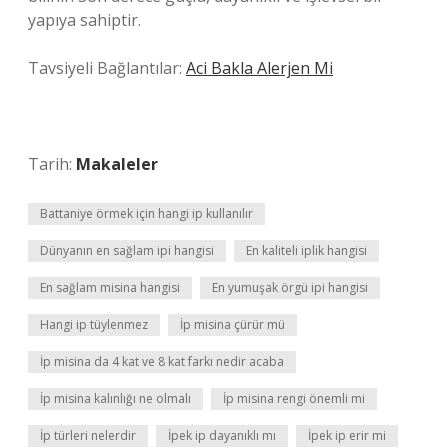
yapıya sahiptir.
Tavsiyeli Bağlantılar:
Aci Bakla Alerjen Mi
Tarih:
Makaleler
Battaniye örmek için hangi ip kullanılır
Dünyanın en sağlam ipi hangisi
En kaliteli iplik hangisi
En sağlam misina hangisi
En yumuşak örgü ipi hangisi
Hangi ip tüylenmez
İp misina çürür mü
İp misina da 4 kat ve 8 kat farkı nedir acaba
İp misina kalınlığı ne olmalı
İp misina rengi önemli mi
İp türleri nelerdir
İpek ip dayanıklı mı
İpek ip erir mi