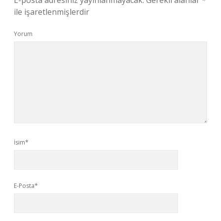
E-posta adresiniz yayınlanmayacak.
Gerekli alanlar
*
ile işaretlenmişlerdir
Yorum
İsim*
E-Posta*