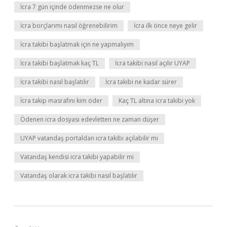
İcra 7 gün içinde ödenmezse ne olur
İcra borçlarımı nasıl öğrenebilirim
İcra ilk önce neye gelir
İcra takibi başlatmak için ne yapmalıyım
İcra takibi başlatmak kaç TL
İcra takibi nasıl açılır UYAP
İcra takibi nasıl başlatılır
İcra takibi ne kadar sürer
İcra takip masrafını kim öder
Kaç TL altına icra takibi yok
Ödenen icra dosyası edevletten ne zaman düşer
UYAP vatandaş portaldan icra takibi açılabilir mi
Vatandaş kendisi icra takibi yapabilir mi
Vatandaş olarak icra takibi nasıl başlatılır