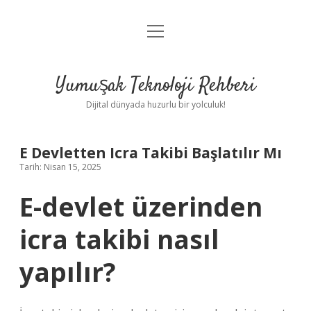
menüyü
Anasayfa
aç
Gizlilik Politikası
Yumuşak Teknoloji Rehberi
Yasal Uyarı
Dijital dünyada huzurlu bir yolculuk!
Hakkımızda
E Devletten Icra Takibi Başlatılır Mı
Tarih: Nisan 15, 2025
E-devlet üzerinden
icra takibi nasıl
yapılır?