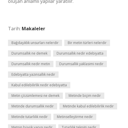
oluşan anlamlı yapılar yaratılır.
Tarih:
Makaleler
Bağdaşıklık unsurları nelerdir
Bir metin türleri nelerdir
Durumsallık ne demek
Durumsallık nedir edebiyatta
Durumsallık nedir metin
Durumsallık yaklasimi nedir
Edebiyatta yazınsallık nedir
Kabul edilebilirlik nedir edebiyatta
Metin çözümlemesi ne demek
Metinde biçim nedir
Metinde durumsallık nedir
Metinde kabul edilebilirlik nedir
Metinde tutarlılık nedir
Metinselleştirme nedir
Metnin büyük yapısı nedir
Tutarlılık tekniği nedir