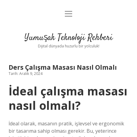
menüyü
Anasayfa
aç
Gizlilik Politikası
Yumuşak Teknoloji Rehberi
Yasal Uyarı
Dijital dünyada huzurlu bir yolculuk!
Hakkımızda
Ders Çalışma Masası Nasıl Olmalı
Tarih: Aralık 9, 2024
İdeal çalışma masası
nasıl olmalı?
İdeal olarak, masanın pratik, işlevsel ve ergonomik
bir tasarıma sahip olması gerekir. Bu, yeterince