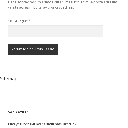
Daha sonraki yorumlarımda kullanılması için adım, e-posta adresim
ve site adresim bu tarayıcıya kaydedilsin.
10 - 4 kaçtır?
*
Sitemap
Sidebar
Son Yazılar
Kuveyt Türk nakit avans limiti nasıl artırılır ?