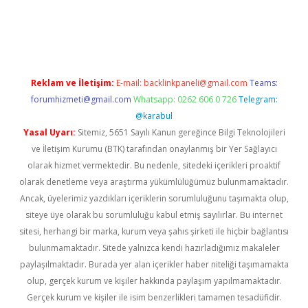
r
elexbetgiris.org
Reklam ve İletişim:
E-mail:
backlinkpaneli@gmail.com
Teams:
forumhizmeti@gmail.com
Whatsapp: 0262 606 0 726
Telegram:
@karabul
Yasal Uyarı:
Sitemiz, 5651 Sayılı Kanun gereğince Bilgi Teknolojileri
ve İletişim Kurumu (BTK) tarafından onaylanmış bir Yer Sağlayıcı
olarak hizmet vermektedir. Bu nedenle, sitedeki içerikleri proaktif
olarak denetleme veya araştırma yükümlülüğümüz bulunmamaktadır.
Ancak, üyelerimiz yazdıkları içeriklerin sorumluluğunu taşımakta olup,
siteye üye olarak bu sorumluluğu kabul etmiş sayılırlar. Bu internet
sitesi, herhangi bir marka, kurum veya şahıs şirketi ile hiçbir bağlantısı
bulunmamaktadır. Sitede yalnızca kendi hazırladığımız makaleler
paylaşılmaktadır. Burada yer alan içerikler haber niteliği taşımamakta
olup, gerçek kurum ve kişiler hakkında paylaşım yapılmamaktadır.
Gerçek kurum ve kişiler ile isim benzerlikleri tamamen tesadüfidir.