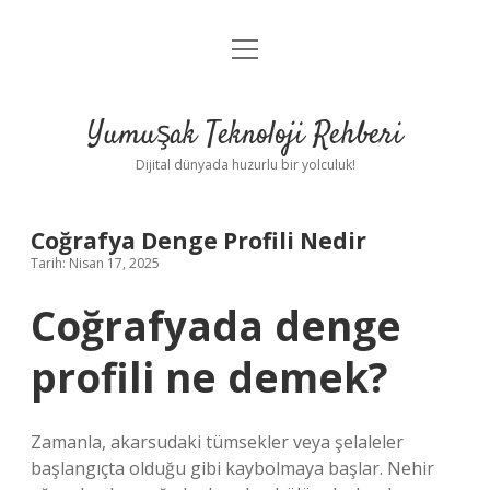
menüyü
Anasayfa
aç
Gizlilik Politikası
Yumuşak Teknoloji Rehberi
Yasal Uyarı
Dijital dünyada huzurlu bir yolculuk!
Hakkımızda
Coğrafya Denge Profili Nedir
Tarih: Nisan 17, 2025
Coğrafyada denge
profili ne demek?
Zamanla, akarsudaki tümsekler veya şelaleler
başlangıçta olduğu gibi kaybolmaya başlar. Nehir