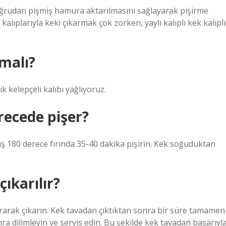
ın doğrudan pişmiş hamura aktarılmasını sağlayarak pişirme
alıplarıyla keki çıkarmak çok zorken, yaylı kalıplı kek kalıplı
malı?
k kelepçeli kalıbı yağlıyoruz.
recede pişer?
ış 180 derece fırında 35-40 dakika pişirin. Kek soğuduktan
ıkarılır?
urarak çıkarın. Kek tavadan çıktıktan sonra bir süre tamamen
dilimleyin ve servis edin. Bu şekilde kek tavadan başarıyl