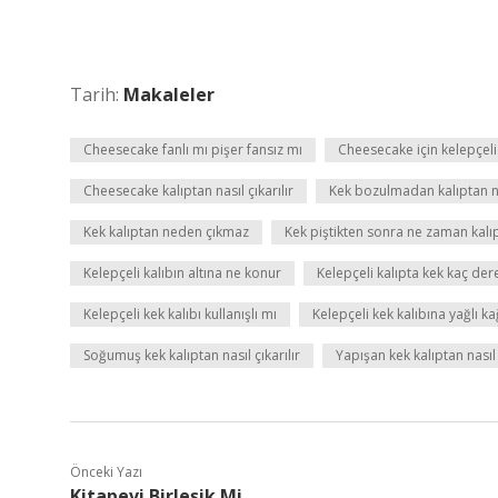
Tarih:
Makaleler
Cheesecake fanlı mı pişer fansız mı
Cheesecake için kelepçeli 
Cheesecake kalıptan nasıl çıkarılır
Kek bozulmadan kalıptan nas
Kek kalıptan neden çıkmaz
Kek piştikten sonra ne zaman kalıpt
Kelepçeli kalıbın altına ne konur
Kelepçeli kalıpta kek kaç de
Kelepçeli kek kalıbı kullanışlı mı
Kelepçeli kek kalıbına yağlı k
Soğumuş kek kalıptan nasıl çıkarılır
Yapışan kek kalıptan nasıl 
Önceki Yazı
Kitapevi Birleşik Mi