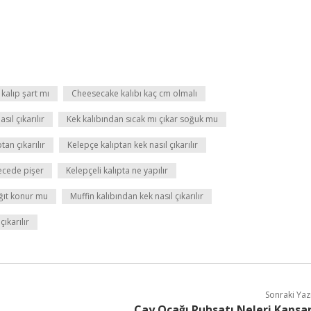
kalıp şart mı
Cheesecake kalıbı kaç cm olmalı
ıl çıkarılır
Kek kalıbından sıcak mı çıkar soğuk mu
an çıkarılır
Kelepçe kalıptan kek nasıl çıkarılır
recede pişer
Kelepçeli kalıpta ne yapılır
ağıt konur mu
Muffin kalıbından kek nasıl çıkarılır
çıkarılır
Sonraki Yaz
Çay Ocağı Ruhsatı Neleri Kapsa