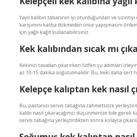
Kelepçeli kek kalıbına yağlı
Yaylı kalıbın tabanının iyi oturduğundan ve sızıntıy
karışımını kalıba dökmeden önce yapışmasını önleme
için yağlı kağıt kullanabilirsiniz.
Kek kalıbından sıcak mı çık
Kekinizi tavadan çıkarırken lütfen şu adımları izleyi
az 10-15 dakika soğutulmalıdır. Bu, keki daha sert ha
Kelepçe kalıptan kek nasıl çı
Bu, pastanızı servis tabağına zahmetsizce yerleştirm
kalıbı nasıl çıkaracağınızı düşünmenize bile gerek k
servis tabağına yerleştirdikten sonra kolayca çıkarıla
Soğumuş kek kalıptan nasıl ç