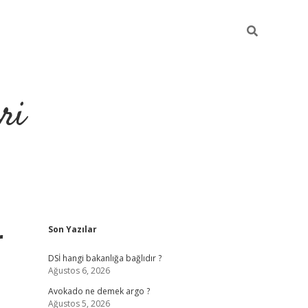
ri
Sidebar
r
Son Yazılar
https://hiltonbet-giris.com/
betexper indir
ele
DSİ hangi bakanlığa bağlıdır ?
Ağustos 6, 2026
Avokado ne demek argo ?
Ağustos 5, 2026