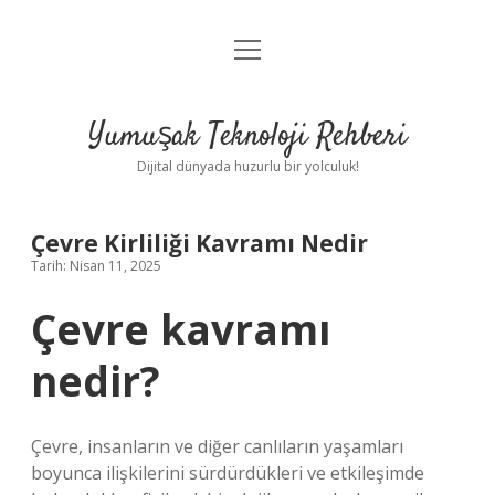
menüyü
Anasayfa
aç
Gizlilik Politikası
Yumuşak Teknoloji Rehberi
Yasal Uyarı
Dijital dünyada huzurlu bir yolculuk!
Hakkımızda
Çevre Kirliliği Kavramı Nedir
Tarih: Nisan 11, 2025
Çevre kavramı
nedir?
Çevre, insanların ve diğer canlıların yaşamları
boyunca ilişkilerini sürdürdükleri ve etkileşimde