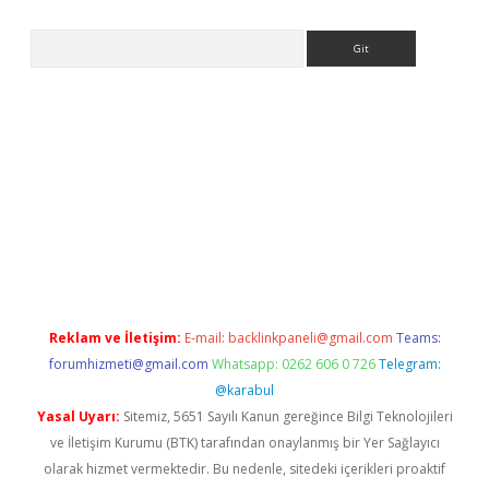
Arama
elexbetgiris.org
Reklam ve İletişim:
E-mail:
backlinkpaneli@gmail.com
Teams:
forumhizmeti@gmail.com
Whatsapp: 0262 606 0 726
Telegram:
@karabul
Yasal Uyarı:
Sitemiz, 5651 Sayılı Kanun gereğince Bilgi Teknolojileri
ve İletişim Kurumu (BTK) tarafından onaylanmış bir Yer Sağlayıcı
olarak hizmet vermektedir. Bu nedenle, sitedeki içerikleri proaktif