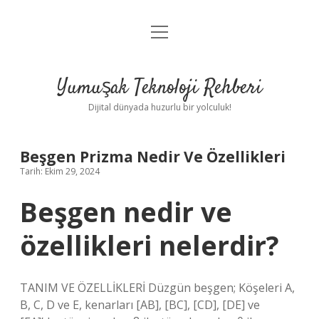
menüyü
Anasayfa
aç
Gizlilik Politikası
Yumuşak Teknoloji Rehberi
Yasal Uyarı
Dijital dünyada huzurlu bir yolculuk!
Hakkımızda
Beşgen Prizma Nedir Ve Özellikleri
Tarih: Ekim 29, 2024
Beşgen nedir ve
özellikleri nelerdir?
TANIM VE ÖZELLİKLERİ Düzgün beşgen; Köşeleri A,
B, C, D ve E, kenarları [AB], [BC], [CD], [DE] ve