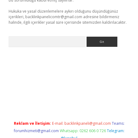
bu sorumluluğu kabul etmiş sayılırlar.
Hukuka ve yasal düzenlemelere aykırı olduğunu düşündüğünüz
içerikleri,
backlinkpanelicomtr@gmail.com
adresine bildirmeniz
halinde, ilgili içerikler yasal süre içerisinde sitemizden kaldırılacaktır.
Arama
ir
elexbetgiris.org
Reklam ve İletişim:
E-mail:
backlinkpaneli@gmail.com
Teams:
forumhizmeti@gmail.com
Whatsapp: 0262 606 0 726
Telegram: