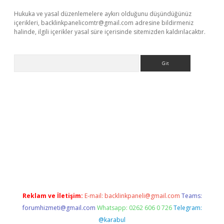
Hukuka ve yasal düzenlemelere aykırı olduğunu düşündüğünüz
içerikleri,
backlinkpanelicomtr@gmail.com
adresine bildirmeniz
halinde, ilgili içerikler yasal süre içerisinde sitemizden kaldırılacaktır.
Arama
r
elexbetgiris.org
Reklam ve İletişim:
E-mail:
backlinkpaneli@gmail.com
Teams:
forumhizmeti@gmail.com
Whatsapp: 0262 606 0 726
Telegram:
@karabul