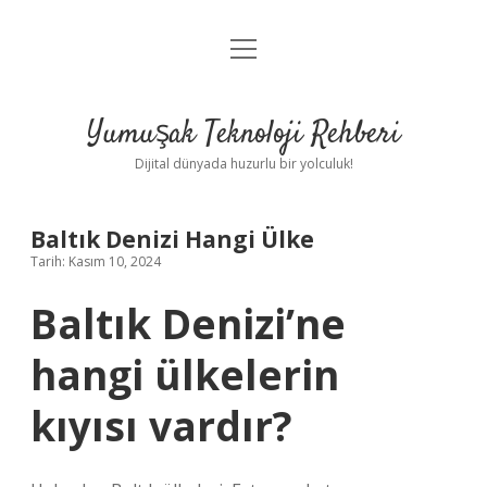
menüyü
Anasayfa
aç
Gizlilik Politikası
Yumuşak Teknoloji Rehberi
Yasal Uyarı
Dijital dünyada huzurlu bir yolculuk!
Hakkımızda
Baltık Denizi Hangi Ülke
Tarih: Kasım 10, 2024
Baltık Denizi’ne
hangi ülkelerin
kıyısı vardır?