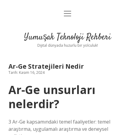
menüyü
Anasayfa
aç
Gizlilik Politikası
Yumuşak Teknoloji Rehberi
Yasal Uyarı
Dijital dünyada huzurlu bir yolculuk!
Hakkımızda
Ar-Ge Stratejileri Nedir
Tarih: Kasım 16, 2024
Ar-Ge unsurları
nelerdir?
3 Ar-Ge kapsamındaki temel faaliyetler: temel
araştırma, uygulamalı araştırma ve deneysel