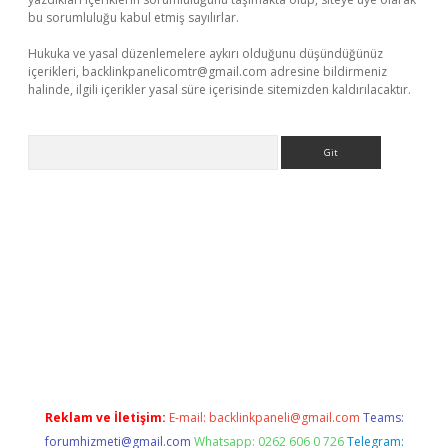
bu sorumluluğu kabul etmiş sayılırlar.
Hukuka ve yasal düzenlemelere aykırı olduğunu düşündüğünüz
içerikleri,
backlinkpanelicomtr@gmail.com
adresine bildirmeniz
halinde, ilgili içerikler yasal süre içerisinde sitemizden kaldırılacaktır.
Arama
r
elexbetgiris.org
Reklam ve İletişim:
E-mail:
backlinkpaneli@gmail.com
Teams:
forumhizmeti@gmail.com
Whatsapp: 0262 606 0 726
Telegram: