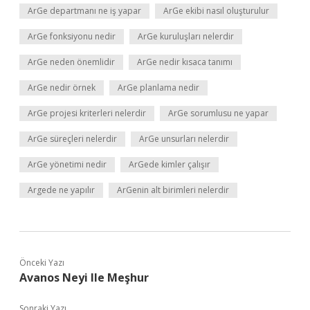
ArGe departmanı ne iş yapar
ArGe ekibi nasıl oluşturulur
ArGe fonksiyonu nedir
ArGe kuruluşları nelerdir
ArGe neden önemlidir
ArGe nedir kısaca tanımı
ArGe nedir örnek
ArGe planlama nedir
ArGe projesi kriterleri nelerdir
ArGe sorumlusu ne yapar
ArGe süreçleri nelerdir
ArGe unsurları nelerdir
ArGe yönetimi nedir
ArGede kimler çalışır
Argede ne yapılır
ArGenin alt birimleri nelerdir
Önceki Yazı
Avanos Neyi Ile Meşhur
Sonraki Yazı