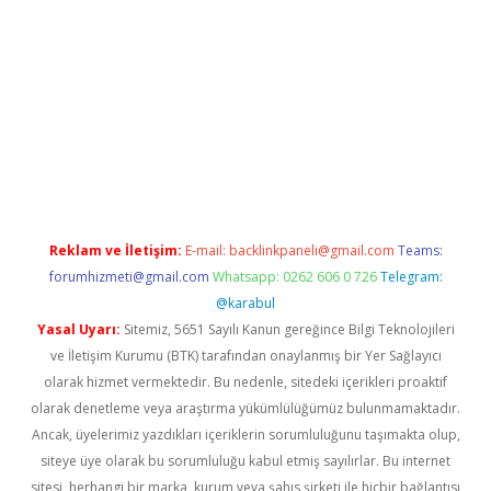
ir
elexbetgiris.org
Reklam ve İletişim:
E-mail:
backlinkpaneli@gmail.com
Teams:
forumhizmeti@gmail.com
Whatsapp: 0262 606 0 726
Telegram:
@karabul
Yasal Uyarı:
Sitemiz, 5651 Sayılı Kanun gereğince Bilgi Teknolojileri
ve İletişim Kurumu (BTK) tarafından onaylanmış bir Yer Sağlayıcı
olarak hizmet vermektedir. Bu nedenle, sitedeki içerikleri proaktif
olarak denetleme veya araştırma yükümlülüğümüz bulunmamaktadır.
Ancak, üyelerimiz yazdıkları içeriklerin sorumluluğunu taşımakta olup,
siteye üye olarak bu sorumluluğu kabul etmiş sayılırlar. Bu internet
sitesi, herhangi bir marka, kurum veya şahıs şirketi ile hiçbir bağlantısı