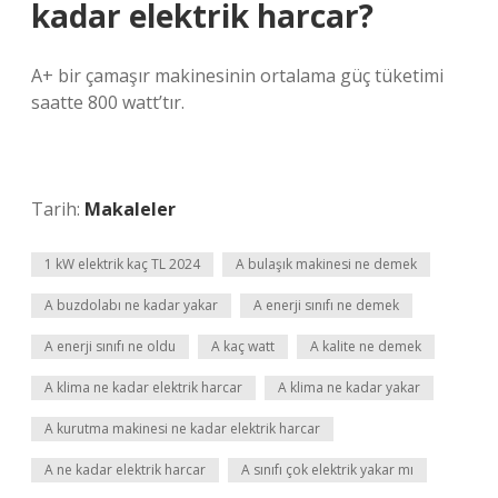
kadar elektrik harcar?
A+ bir çamaşır makinesinin ortalama güç tüketimi
saatte 800 watt’tır.
Tarih:
Makaleler
1 kW elektrik kaç TL 2024
A bulaşık makinesi ne demek
A buzdolabı ne kadar yakar
A enerji sınıfı ne demek
A enerji sınıfı ne oldu
A kaç watt
A kalite ne demek
A klima ne kadar elektrik harcar
A klima ne kadar yakar
A kurutma makinesi ne kadar elektrik harcar
A ne kadar elektrik harcar
A sınıfı çok elektrik yakar mı