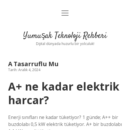
menüyü
Anasayfa
aç
Gizlilik Politikası
Yumuşak Teknoloji Rehberi
Yasal Uyarı
Dijital dünyada huzurlu bir yolculuk!
Hakkımızda
A Tasarruflu Mu
Tarih: Aralık 4, 2024
A+ ne kadar elektrik
harcar?
Enerji sınıfları ne kadar tüketiyor? 1 günde; A++ bir
buzdolabı 0,5 kW elektrik tüketiyor. A+ bir buzdolabı