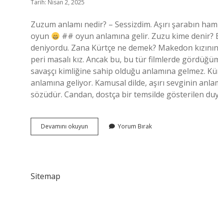
Tarih: Nisan 2, 2025
Zuzum anlamı nedir? – Sessizdim. Aşırı şarabın h
oyun
## oyun anlamına gelir. Zuzu kime denir? Be
deniyordu. Zana Kürtçe ne demek? Makedon kızının a
peri masalı kız. Ancak bu, bu tür filmlerde gördüğüm
savaşçı kimliğine sahip olduğu anlamına gelmez. Kürt
anlamına geliyor. Kamusal dilde, aşırı sevginin anlam
sözüdür. Candan, dostça bir temsilde gösterilen du
Zu
Devamını okuyun
Yorum Bırak
Zu
Kürtçe
Ne
Demek
Sitemap