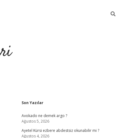
ri
Sidebar
Son Yazılar
https://hiltonbet-giris.com/
betexper 
Avokado ne demek argo ?
Ağustos 5, 2026
Ayetel Kürsi ezbere abdestsiz okunabilir mi ?
Ağustos 4, 2026