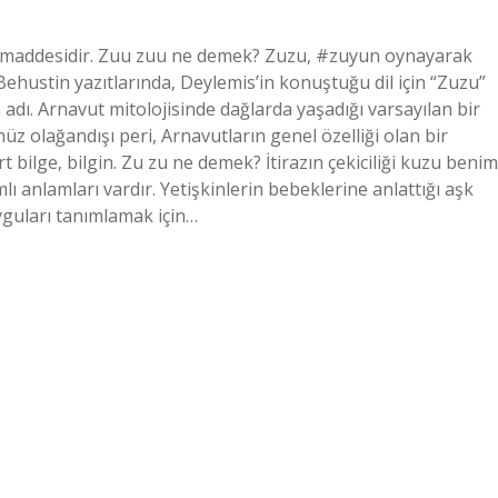
ammaddesidir. Zuu zuu ne demek? Zuzu, #zuyun oynayarak
hustin yazıtlarında, Deylemis’in konuştuğu dil için “Zuzu”
dı. Arnavut mitolojisinde dağlarda yaşadığı varsayılan bir
üz olağandışı peri, Arnavutların genel özelliği olan bir
 bilge, bilgin. Zu zu ne demek? İtirazın çekiciliği kuzu benim
lı anlamları vardır. Yetişkinlerin bebeklerine anlattığı aşk
yguları tanımlamak için…