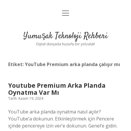
menüyü
Anasayfa
aç
Gizlilik Politikası
Yumuşak Teknoloji Rehberi
Yasal Uyarı
Dijital dünyada huzurlu bir yolculuk!
Hakkımızda
Etiket:
YouTube Premium arka planda çalışır mı
Youtube Premium Arka Planda
Oynatma Var Mı
Tarih: Kasım 19, 2024
YouTube arka planda oynatma nasıl açılır?
YouTube’a dokunun. Etkinleştirmek için Pencere
içinde pencereye izin ver’e dokunun. Genel’e gidin.