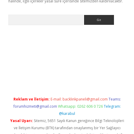
halinde, ilgili içerikler yasal süre içerisinde sitemizden kaldırılacaktır.
Arama
etexper indir
elexbetgiris.org
Reklam ve İletişim:
E-mail:
backlinkpaneli@gmail.com
Teams:
forumhizmeti@gmail.com
Whatsapp: 0262 606 0 726
Telegram:
@karabul
Yasal Uyarı:
Sitemiz, 5651 Sayılı Kanun gereğince Bilgi Teknolojileri
ve İletişim Kurumu (BTK) tarafından onaylanmış bir Yer Sağlayıcı