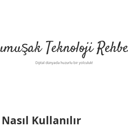
umuşak Teknoloji Rehbe
Dijital dünyada huzurlu bir yolculuk!
Nasıl Kullanılır