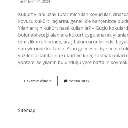
Tarih: Ekim 14, 2024
Kükürt yılanı uzak tutar mı? Yılan kovucular, cihazd
kovucu kükürt ilaçlarını, genellikle bahçenizde buldu
Yılanlar için kükürt nasıl kullanılır? – Güçlü kokular
bulunabileceği alanlara kükürt uygulanarak yılanlar
temizlik ürünlerinde, araç bakım ürünlerinde, boyal
spreylerinde kullanılır. Yılan gelmesin diye ne dökü
yüzden ortamlarına kükürt ve kireç sokmak onları o
yöntem ise yılanın bulunduğu yere naftalin koyma
Yılan
Devamını okuyun
Yorum Bırak
Kovucu
Kükürt
Nasıl
Kullanılır
Sitemap