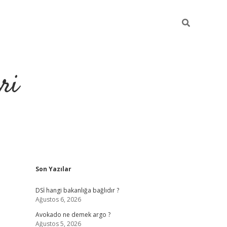
ri
Sidebar
Son Yazılar
https://hiltonbet-giris.com/
betexper 
DSİ hangi bakanlığa bağlıdır ?
Ağustos 6, 2026
Avokado ne demek argo ?
Ağustos 5, 2026