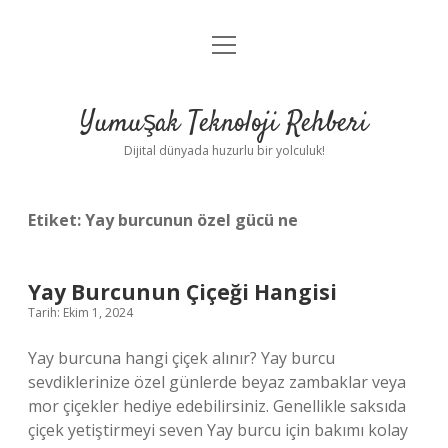
menüyü
Anasayfa
aç
Gizlilik Politikası
Yumuşak Teknoloji Rehberi
Yasal Uyarı
Dijital dünyada huzurlu bir yolculuk!
Hakkımızda
Etiket:
Yay burcunun özel gücü ne
Yay Burcunun Çiçeği Hangisi
Tarih: Ekim 1, 2024
Yay burcuna hangi çiçek alınır? Yay burcu
sevdiklerinize özel günlerde beyaz zambaklar veya
mor çiçekler hediye edebilirsiniz. Genellikle saksıda
çiçek yetiştirmeyi seven Yay burcu için bakımı kolay