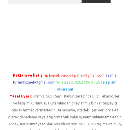
etexper indir
elexbetgiris.org
Reklam ve İletişim:
E-mail:
backlinkpaneli@gmail.com
Teams:
forumhizmeti@gmail.com
Whatsapp: 0262 606 0 726
Telegram:
@karabul
Yasal Uyarı:
Sitemiz, 5651 Sayılı Kanun gereğince Bilgi Teknolojileri
ve İletişim Kurumu (BTK) tarafından onaylanmış bir Yer Sağlayıcı
olarak hizmet vermektedir. Bu nedenle, sitedeki içerikleri proaktif
olarak denetleme veya araştırma yükümlülüğümüz bulunmamaktadır.
Ancak, üyelerimiz yazdıkları içeriklerin sorumluluğunu taşımakta olup,