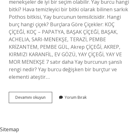
menekşeler de iyi bir seçim olabilir. Yay burcu hangi
bitki? Hava temizleyici bir bitki olarak bilinen sarkık
Pothos bitkisi, Yay burcunun temsilcisidir. Hangi
burç hangi çiçek? Burçlara Göre Çiçekler: KOÇ
ÇİÇEĞİ, KOÇ – PAPATYA, BAŞAK ÇİÇEĞİ, BAŞAK,
ACHELIA, SARI-MENEKŞE, TERAZİ, PEMBE
KRİZANTEM, PEMBE GÜL, Akrep ÇİÇEĞİ, AKREP,
KIRMIZI KARANFİL, EV GÖZÜ, YAY ÇİÇEĞİ, YAY VE
MOR MENEKŞE 7 satır daha Yay burcunun şanslı
rengi nedir? Yay burcu değişken bir burçtur ve
elementi ateştir.…
Yay
Devamını okuyun
Yorum Bırak
Burcunun
Çiçeği
Hangisi
Sitemap