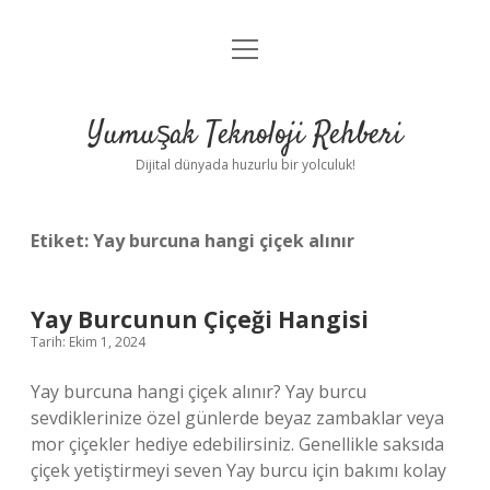
menüyü
Anasayfa
aç
Gizlilik Politikası
Yumuşak Teknoloji Rehberi
Yasal Uyarı
Dijital dünyada huzurlu bir yolculuk!
Hakkımızda
Etiket:
Yay burcuna hangi çiçek alınır
Yay Burcunun Çiçeği Hangisi
Tarih: Ekim 1, 2024
Yay burcuna hangi çiçek alınır? Yay burcu
sevdiklerinize özel günlerde beyaz zambaklar veya
mor çiçekler hediye edebilirsiniz. Genellikle saksıda
çiçek yetiştirmeyi seven Yay burcu için bakımı kolay