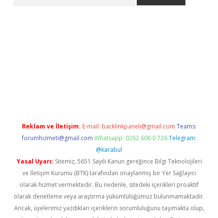
etexper indir
elexbetgiris.org
Reklam ve İletişim:
E-mail:
backlinkpaneli@gmail.com
Teams:
forumhizmeti@gmail.com
Whatsapp: 0262 606 0 726
Telegram:
@karabul
Yasal Uyarı:
Sitemiz, 5651 Sayılı Kanun gereğince Bilgi Teknolojileri
ve İletişim Kurumu (BTK) tarafından onaylanmış bir Yer Sağlayıcı
olarak hizmet vermektedir. Bu nedenle, sitedeki içerikleri proaktif
olarak denetleme veya araştırma yükümlülüğümüz bulunmamaktadır.
Ancak, üyelerimiz yazdıkları içeriklerin sorumluluğunu taşımakta olup,