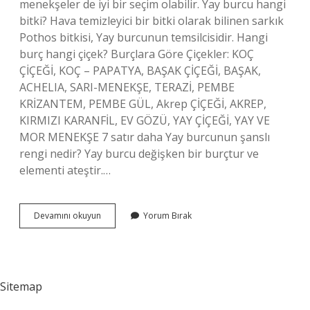
menekşeler de iyi bir seçim olabilir. Yay burcu hangi
bitki? Hava temizleyici bir bitki olarak bilinen sarkık
Pothos bitkisi, Yay burcunun temsilcisidir. Hangi
burç hangi çiçek? Burçlara Göre Çiçekler: KOÇ
ÇİÇEĞİ, KOÇ – PAPATYA, BAŞAK ÇİÇEĞİ, BAŞAK,
ACHELIA, SARI-MENEKŞE, TERAZİ, PEMBE
KRİZANTEM, PEMBE GÜL, Akrep ÇİÇEĞİ, AKREP,
KIRMIZI KARANFİL, EV GÖZÜ, YAY ÇİÇEĞİ, YAY VE
MOR MENEKŞE 7 satır daha Yay burcunun şanslı
rengi nedir? Yay burcu değişken bir burçtur ve
elementi ateştir.…
Yay
Devamını okuyun
Yorum Bırak
Burcunun
Çiçeği
Hangisi
Sitemap