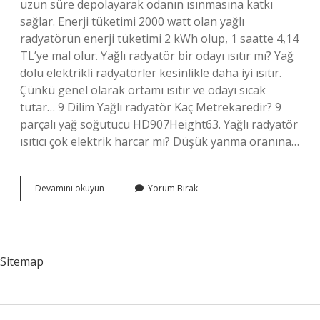
uzun süre depolayarak odanın ısınmasına katkı
sağlar. Enerji tüketimi 2000 watt olan yağlı
radyatörün enerji tüketimi 2 kWh olup, 1 saatte 4,14
TL’ye mal olur. Yağlı radyatör bir odayı ısıtır mı? Yağ
dolu elektrikli radyatörler kesinlikle daha iyi ısıtır.
Çünkü genel olarak ortamı ısıtır ve odayı sıcak
tutar… 9 Dilim Yağlı radyatör Kaç Metrekaredir? 9
parçalı yağ soğutucu HD907Height63. Yağlı radyatör
ısıtıcı çok elektrik harcar mı? Düşük yanma oranına…
11
Devamını okuyun
Yorum Bırak
Dilim
Yağlı
Radyatör
Kaç
M2
Sitemap
Isıtır