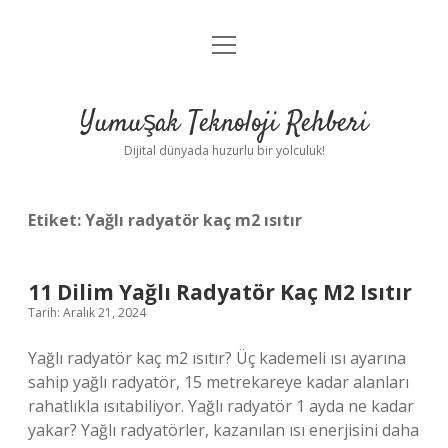
menüyü
Anasayfa
aç
Gizlilik Politikası
Yumuşak Teknoloji Rehberi
Yasal Uyarı
Dijital dünyada huzurlu bir yolculuk!
Hakkımızda
Etiket:
Yağlı radyatör kaç m2 ısıtır
11 Dilim Yağlı Radyatör Kaç M2 Isıtır
Tarih: Aralık 21, 2024
Yağlı radyatör kaç m2 ısıtır? Üç kademeli ısı ayarına
sahip yağlı radyatör, 15 metrekareye kadar alanları
rahatlıkla ısıtabiliyor. Yağlı radyatör 1 ayda ne kadar
yakar? Yağlı radyatörler, kazanılan ısı enerjisini daha