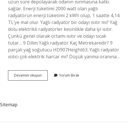
uzun süre depolayarak odanın ısınmasına katkı
sağlar. Enerji tüketimi 2000 watt olan yağlı
radyatörün enerji tüketimi 2 kWh olup, 1 saatte 4,14
TL’ye mal olur. Yağlı radyatör bir odayı ısıtır mı? Yağ
dolu elektrikli radyatörler kesinlikle daha iyi ısıtır.
Çünkü genel olarak ortamı ısıtır ve odayı sıcak
tutar… 9 Dilim Yağlı radyatör Kaç Metrekaredir? 9
parçalı yağ soğutucu HD907Height63. Yağlı radyatör
ısıtıcı çok elektrik harcar mı? Düşük yanma oranına…
11
Devamını okuyun
Yorum Bırak
Dilim
Yağlı
Radyatör
Kaç
M2
Sitemap
Isıtır