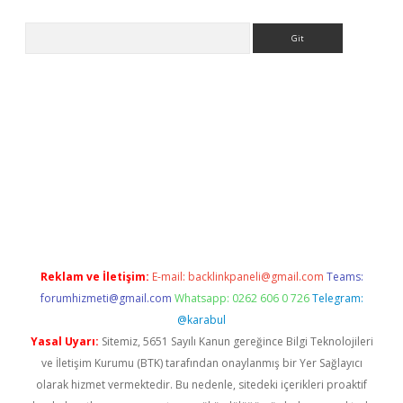
Arama
etexper indir
elexbetgiris.org
Reklam ve İletişim:
E-mail:
backlinkpaneli@gmail.com
Teams:
forumhizmeti@gmail.com
Whatsapp: 0262 606 0 726
Telegram:
@karabul
Yasal Uyarı:
Sitemiz, 5651 Sayılı Kanun gereğince Bilgi Teknolojileri
ve İletişim Kurumu (BTK) tarafından onaylanmış bir Yer Sağlayıcı
olarak hizmet vermektedir. Bu nedenle, sitedeki içerikleri proaktif