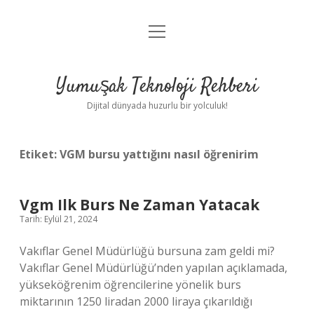
menüyü
Anasayfa
aç
Gizlilik Politikası
Yumuşak Teknoloji Rehberi
Yasal Uyarı
Dijital dünyada huzurlu bir yolculuk!
Hakkımızda
Etiket:
VGM bursu yattığını nasıl öğrenirim
Vgm Ilk Burs Ne Zaman Yatacak
Tarih: Eylül 21, 2024
Vakıflar Genel Müdürlüğü bursuna zam geldi mi?
Vakıflar Genel Müdürlüğü’nden yapılan açıklamada,
yükseköğrenim öğrencilerine yönelik burs
miktarının 1250 liradan 2000 liraya çıkarıldığı