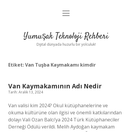
menüyü
Anasayfa
aç
Gizlilik Politikası
Yumuşak Teknoloji Rehberi
Yasal Uyarı
Dijital dünyada huzurlu bir yolculuk!
Hakkımızda
Etiket:
Van Tuşba Kaymakamı kimdir
Van Kaymakamının Adı Nedir
Tarih: Aralık 13, 2024
Van valisi kim 2024? Okul kütüphanelerine ve
okuma kültürüne olan ilgisi ve önemli katkılarından
dolayı Vali Ozan Balcı’ya 2024 Türk Kütüphaneciler
Derneği Ödülü verildi. Melih Aydoğan kaymakam