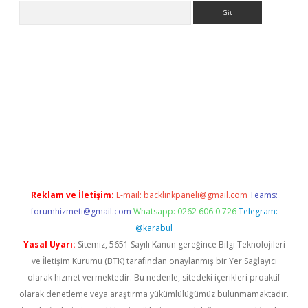
Arama
etexper indir
elexbetgiris.org
Reklam ve İletişim:
E-mail:
backlinkpaneli@gmail.com
Teams:
forumhizmeti@gmail.com
Whatsapp: 0262 606 0 726
Telegram:
@karabul
Yasal Uyarı:
Sitemiz, 5651 Sayılı Kanun gereğince Bilgi Teknolojileri
ve İletişim Kurumu (BTK) tarafından onaylanmış bir Yer Sağlayıcı
olarak hizmet vermektedir. Bu nedenle, sitedeki içerikleri proaktif
olarak denetleme veya araştırma yükümlülüğümüz bulunmamaktadır.