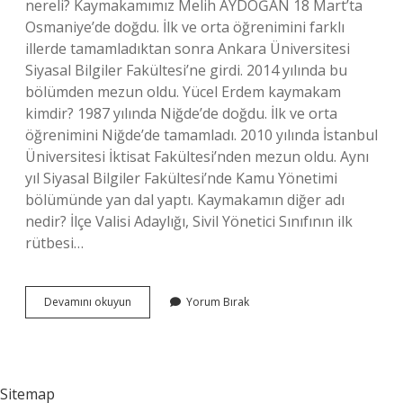
nereli? Kaymakamımız Melih AYDOĞAN 18 Mart’ta
Osmaniye’de doğdu. İlk ve orta öğrenimini farklı
illerde tamamladıktan sonra Ankara Üniversitesi
Siyasal Bilgiler Fakültesi’ne girdi. 2014 yılında bu
bölümden mezun oldu. Yücel Erdem kaymakam
kimdir? 1987 yılında Niğde’de doğdu. İlk ve orta
öğrenimini Niğde’de tamamladı. 2010 yılında İstanbul
Üniversitesi İktisat Fakültesi’nden mezun oldu. Aynı
yıl Siyasal Bilgiler Fakültesi’nde Kamu Yönetimi
bölümünde yan dal yaptı. Kaymakamın diğer adı
nedir? İlçe Valisi Adaylığı, Sivil Yönetici Sınıfının ilk
rütbesi…
Van
Devamını okuyun
Yorum Bırak
Kaymakamının
Adı
Nedir
Sitemap