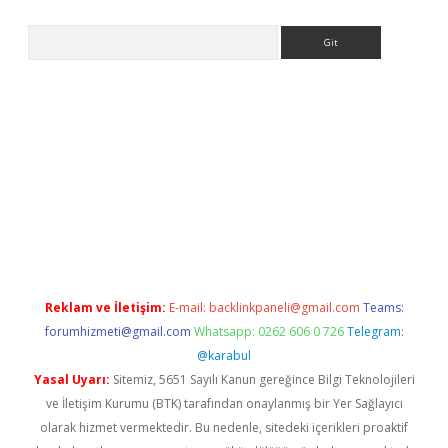
Arama
etexper indir
elexbetgiris.org
Reklam ve İletişim:
E-mail:
backlinkpaneli@gmail.com
Teams:
forumhizmeti@gmail.com
Whatsapp: 0262 606 0 726
Telegram:
@karabul
Yasal Uyarı:
Sitemiz, 5651 Sayılı Kanun gereğince Bilgi Teknolojileri
ve İletişim Kurumu (BTK) tarafından onaylanmış bir Yer Sağlayıcı
olarak hizmet vermektedir. Bu nedenle, sitedeki içerikleri proaktif