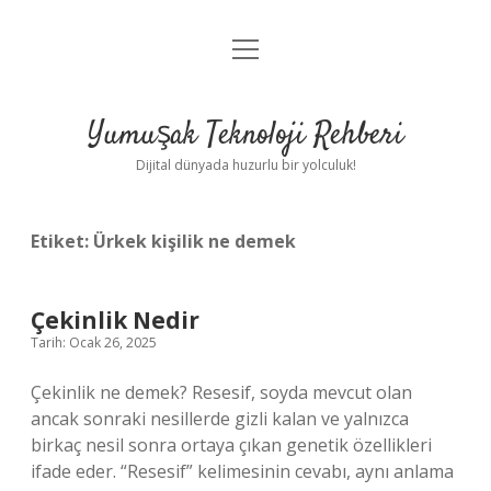
menüyü
Anasayfa
aç
Gizlilik Politikası
Yumuşak Teknoloji Rehberi
Yasal Uyarı
Dijital dünyada huzurlu bir yolculuk!
Hakkımızda
Etiket:
Ürkek kişilik ne demek
Çekinlik Nedir
Tarih: Ocak 26, 2025
Çekinlik ne demek? Resesif, soyda mevcut olan
ancak sonraki nesillerde gizli kalan ve yalnızca
birkaç nesil sonra ortaya çıkan genetik özellikleri
ifade eder. “Resesif” kelimesinin cevabı, aynı anlama