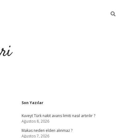
ri
Sidebar
Son Yazılar
https://hiltonbet-giris.com/
betexper i
Kuveyt Türk nakit avans limiti nasıl artırılır ?
Ağustos 8, 2026
Makas neden elden alınmaz ?
Ağustos 7, 2026