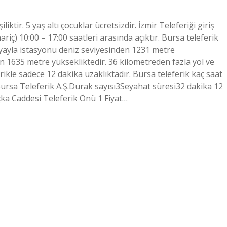
liktir. 5 yaş altı çocuklar ücretsizdir. İzmir Teleferiği giriş
riç) 10:00 – 17:00 saatleri arasında açıktır. Bursa teleferik
ıyayla istasyonu deniz seviyesinden 1231 metre
en 1635 metre yüksekliktedir. 36 kilometreden fazla yol ve
erikle sadece 12 dakika uzaklıktadır. Bursa teleferik kaç saat
sa Teleferik A.Ş.Durak sayısı3Seyahat süresi32 dakika 12
çka Caddesi Teleferik Önü 1 Fiyat…