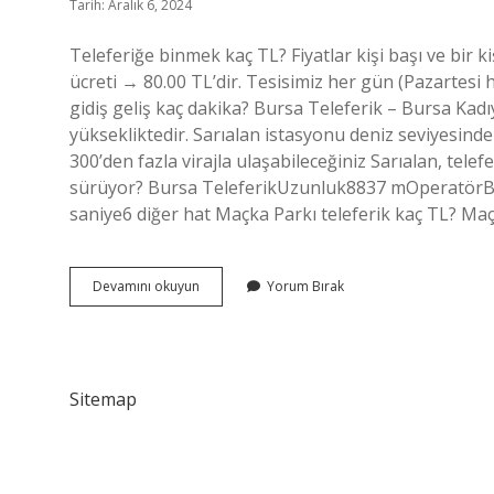
Tarih: Aralık 6, 2024
Teleferiğe binmek kaç TL? Fiyatlar kişi başı ve bir kişi
ücreti → 80.00 TL’dir. Tesisimiz her gün (Pazartesi ha
gidiş geliş kaç dakika? Bursa Teleferik – Bursa Kad
yüksekliktedir. Sarıalan istasyonu deniz seviyesind
300’den fazla virajla ulaşabileceğiniz Sarıalan, telef
sürüyor? Bursa TeleferikUzunluk8837 mOperatörBur
saniye6 diğer hat Maçka Parkı teleferik kaç TL? Ma
Teleferik
Devamını okuyun
Yorum Bırak
Kaç
Dk
Sürüyor
Sitemap