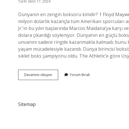
Tarih: Ekim 17, 2024
Dünyanın en zengin boksörü kimdir? 1 Floyd Mayweat
milyon dolarlık kazançla tüm Amerikan sporcuları a
Jr.’ın bu yılın başlarında Marcos Maidana’ya karşı 
dolara çıkardığı söyleniyor. Dünyanın en güçlü bo
unvanını sadece ringde kazanmakla kalmadı; bunu kiş
yaşam mücadelesiyle kazandı. Dünya birincisi boks
sıklet boks şampiyonu oldu. The Athletic’e göre Us
En
Devamını okuyun
Yorum Bırak
Zengin
Boksör
Kimdir
Sitemap