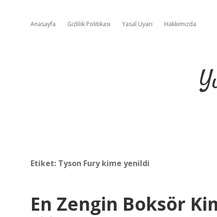
Anasayfa
Gizlilik Politikası
Yasal Uyarı
Hakkımızda
Y
Etiket:
Tyson Fury kime yenildi
En Zengin Boksör Ki