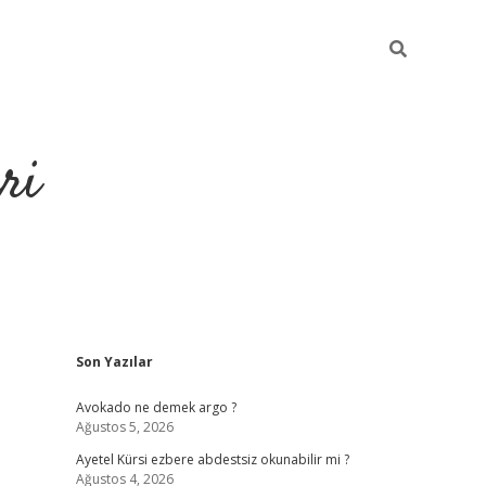
ri
Sidebar
Son Yazılar
https://hiltonbet-giris.com/
betexper i
Avokado ne demek argo ?
Ağustos 5, 2026
Ayetel Kürsi ezbere abdestsiz okunabilir mi ?
Ağustos 4, 2026