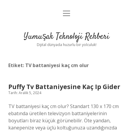
menüyü
Anasayfa
aç
Gizlilik Politikası
Yumuşak Teknoloji Rehberi
Yasal Uyarı
Dijital dünyada huzurlu bir yolculuk!
Hakkımızda
Etiket:
TV battaniyesi kaç cm olur
Puffy Tv Battaniyesine Kaç Ip Gider
Tarih: Aralık 5, 2024
TV battaniyesi kaç cm olur? Standart 130 x 170 cm
ebatında üretilen televizyon battaniyelerinin
boyutları biraz küçük görünebilir. Öte yandan,
kanepenize veya üçlü koltuğunuza uzandığınızda