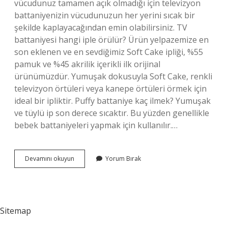
vücudunuz tamamen açık olmadığı için televizyon
battaniyenizin vücudunuzun her yerini sıcak bir
şekilde kaplayacağından emin olabilirsiniz. TV
battaniyesi hangi iple örülür? Ürün yelpazemize en
son eklenen ve en sevdiğimiz Soft Cake ipliği, %55
pamuk ve %45 akrilik içerikli ilk orijinal
ürünümüzdür. Yumuşak dokusuyla Soft Cake, renkli
televizyon örtüleri veya kanepe örtüleri örmek için
ideal bir ipliktir. Puffy battaniye kaç ilmek? Yumuşak
ve tüylü ip son derece sıcaktır. Bu yüzden genellikle
bebek battaniyeleri yapmak için kullanılır.…
Puffy
Devamını okuyun
Yorum Bırak
Tv
Battaniyesine
Kaç
Ip
Gider
Sitemap