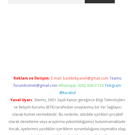
etexper indir
elexbetgiris.org
Reklam ve İletişim:
E-mail:
backlinkpaneli@gmail.com
Teams:
forumhizmeti@gmail.com
Whatsapp: 0262 606 0 726
Telegram:
@karabul
Yasal Uyarı:
Sitemiz, 5651 Sayılı Kanun gereğince Bilgi Teknolojileri
ve İletişim Kurumu (BTK) tarafından onaylanmış bir Yer Sağlayıcı
olarak hizmet vermektedir. Bu nedenle, sitedeki içerikleri proaktif
olarak denetleme veya araştırma yükümlülüğümüz bulunmamaktadır.
Ancak, üyelerimiz yazdıkları içeriklerin sorumluluğunu taşımakta olup,