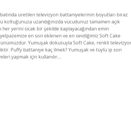
batında üretilen televizyon battaniyelerinin boyutları biraz
çlü koltuğunuza uzandığınızda vücudunuz tamamen açık
 her yerini sıcak bir şekilde kaplayacağından emin
ün yelpazemize en son eklenen ve en sevdiğimiz Soft Cake
al ürünümüzdür. Yumuşak dokusuyla Soft Cake, renkli televizyo
liktir. Puffy battaniye kaç ilmek? Yumuşak ve tüylü ip son
leri yapmak için kullanılır.…