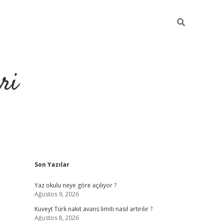
ri
Sidebar
Son Yazılar
https://hiltonbet-giris.com/
betexper i
Yaz okulu neye göre açılıyor ?
Ağustos 9, 2026
Kuveyt Türk nakit avans limiti nasıl artırılır ?
Ağustos 8, 2026