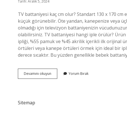
Tarih: Aralık 5, 2024
TV battaniyesi kaç cm olur? Standart 130 x 170 cm e
küçük görünebilir. Öte yandan, kanepenize veya ü
olmadığı için televizyon battaniyenizin vücudunuzun
olabilirsiniz. TV battaniyesi hangi iple örülür? Ür
ipliği, %55 pamuk ve %45 akrilik içerikli ilk orijin
örtüleri veya kanepe örtüleri örmek için ideal bir ip
derece sıcaktır. Bu yüzden genellikle bebek battaniye
Puffy
Devamını okuyun
Yorum Bırak
Tv
Battaniyesine
Kaç
Ip
Gider
Sitemap