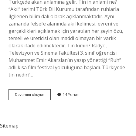
Türkçede akan anlamına gelir. Tin in anlami ne?
“Akıl” terimi Türk Dil Kurumu tarafından ruhlarla
ilgilenen bilim dalı olarak açıklanmaktadır. Aynı
zamanda felsefe alanında akıl kelimesi, evreni ve
gerçeklikleri açıklamak için yaratılan her şeyin özü,
temeli ve üreticisi olan maddi olmayan bir varlık
olarak ifade edilmektedir. Tin kimin? Radyo,
Televizyon ve Sinema Fakültesi 3. sınıf öğrencisi
Muhammet Emir Akarslan’ın yazıp yönettiği “Ruh”
adlı kısa film festival yolculuğuna başladı. Türkiyede
tin nedir?…
Tin
Devamını okuyun
14 Yorum
Sahibi
Ne
Demek
Sitemap