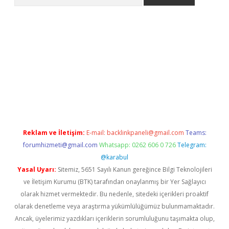
betexper indir
elexbetgiris.org
Reklam ve İletişim:
E-mail:
backlinkpaneli@gmail.com
Teams:
forumhizmeti@gmail.com
Whatsapp: 0262 606 0 726
Telegram:
@karabul
Yasal Uyarı:
Sitemiz, 5651 Sayılı Kanun gereğince Bilgi Teknolojileri
ve İletişim Kurumu (BTK) tarafından onaylanmış bir Yer Sağlayıcı
olarak hizmet vermektedir. Bu nedenle, sitedeki içerikleri proaktif
olarak denetleme veya araştırma yükümlülüğümüz bulunmamaktadır.
Ancak, üyelerimiz yazdıkları içeriklerin sorumluluğunu taşımakta olup,