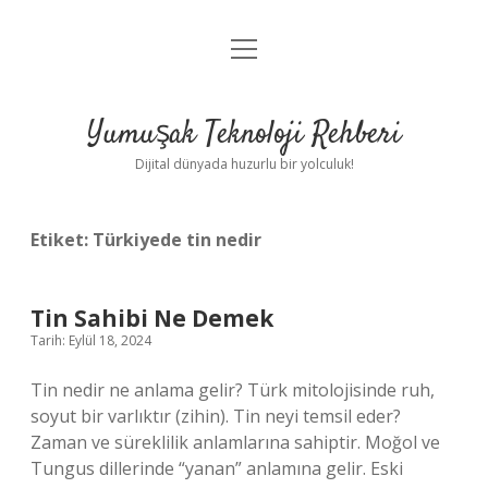
menüyü
Anasayfa
aç
Gizlilik Politikası
Yumuşak Teknoloji Rehberi
Yasal Uyarı
Dijital dünyada huzurlu bir yolculuk!
Hakkımızda
Etiket:
Türkiyede tin nedir
Tin Sahibi Ne Demek
Tarih: Eylül 18, 2024
Tin nedir ne anlama gelir? Türk mitolojisinde ruh,
soyut bir varlıktır (zihin). Tin neyi temsil eder?
Zaman ve süreklilik anlamlarına sahiptir. Moğol ve
Tungus dillerinde “yanan” anlamına gelir. Eski