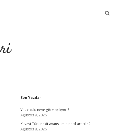
ri
Sidebar
Son Yazılar
https://hiltonbet-giris.com/
betexper i
Yaz okulu neye göre açılıyor ?
Ağustos 9, 2026
Kuveyt Türk nakit avans limiti nasıl artırılır ?
Ağustos 8, 2026